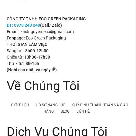
CÔNG TY TNHH ECO GREEN PACKAGING
ĐT:
0978 240 048
(Call/ Zalo)
Email
: zaidnguyen.eco@gmail.com
Fanpage:
Eco Green Packaging
THỜI GIAN LÀM VIỆC:
Sáng từ:
8h00-12h00
Chiều từ:
13h30-17h30
Thứ 7 từ:
8h-15h
(Nghỉ chủ nhật và ngày lễ)
Về Chúng Tôi
GIỚI THIỆU
HỒ SƠ NĂNG LỰC
QUY ĐỊNH THANH TOÁN VÀ GIAO
HÀNG
BLOG
LIÊN HỆ
Dịch Vụ Chúng Tôi