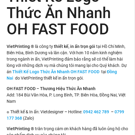
Thức Ăn Nhanh
OH FAST FOOD
VietPrinting ®
là công ty
thiết kế, in ấn trọn gói
tại Hồ Chí Minh,
Biên Hòa, Bình Dương và lân cận. Với hơn 10 năm kinh nghiệm
trong ngành in ấn, VietPrinting đảm bảo rằng sẽ có thể làm hài
lòng với những dịch vụ mà chúng tôi mang lại cho Quý khách. Dự
án
Thiết Kế Logo Thức Ăn Nhanh OH FAST FOOD
tại
Đồng
Nai
do VietPrinting thiết kế in ấn trọn gói.
OH FAST FOOD – Thương Hiệu Thức Ăn Nhanh
Add: 184 Bùi Văn Hòa, P. Long Bình, TP. Biên Hòa, Đồng Nai, Việt
Nam
๏ Thiết kế & In ấn: Vietdesigner
–
Hotline:
0942 462 789
–
0799
177 368
(Zalo)
VietPrinting ®
trân trọng cám ơn khách hàng đã luôn ủng hộ cho