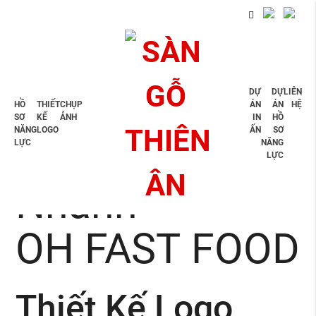
DỰ
DỰ
LIÊN
Thiết Kế Logo
HỒ
THIẾT
CHỤP
ÁN
ÁN
HỆ
SƠ
KẾ
ẢNH
IN
HỒ
NĂNG
LOGO
ẤN
SƠ
Thức Ăn
LỰC
NĂNG
LỰC
Nhanh
OH FAST FOOD
Thiết Kế Logo