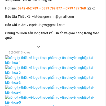
sản phẩm dịch vụ của chúng tôi.
Hotline :
0942 462 789
–
0399 799 877
–
0799 177 368
(Zalo)
Báo Giá Thiết Kế
:
vietdesignervnn@gmail.com
Báo Giá In Ấn
: v
ietprintingvn@gmail.com
Chúng tôi luôn sẵn lòng thiết kế – in ấn và giao hàng trong toàn
quốc!
expand_more
5
(100%)
3
votes