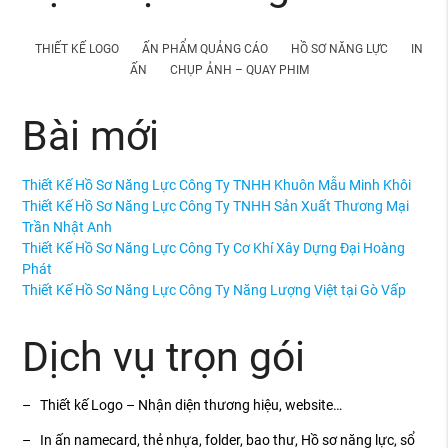
THIẾT KẾ LOGO
ẤN PHẨM QUẢNG CÁO
HỒ SƠ NĂNG LỰC
IN
ẤN
CHỤP ẢNH – QUAY PHIM
Bài mới
Thiết Kế Hồ Sơ Năng Lực Công Ty TNHH Khuôn Mẫu Minh Khôi
Thiết Kế Hồ Sơ Năng Lực Công Ty TNHH Sản Xuất Thương Mại
Trần Nhật Anh
Thiết Kế Hồ Sơ Năng Lực Công Ty Cơ Khí Xây Dựng Đại Hoàng
Phát
Thiết Kế Hồ Sơ Năng Lực Công Ty Năng Lượng Việt tại Gò Vấp
Dịch vụ trọn gói
– Thiết kế Logo – Nhận diện thương hiệu, website…
– In ấn namecard, thẻ nhựa, folder, bao thư, Hồ sơ năng lực, sổ