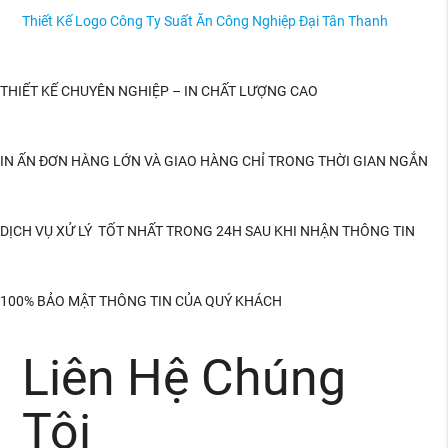
Thiết Kế Logo Công Ty Suất Ăn Công Nghiệp Đại Tân Thanh
THIẾT KẾ CHUYÊN NGHIỆP – IN CHẤT LƯỢNG CAO
IN ẤN ĐƠN HÀNG LỚN VÀ GIAO HÀNG CHỈ TRONG THỜI GIAN NGẮN
DỊCH VỤ XỬ LÝ TỐT NHẤT TRONG 24H SAU KHI NHẬN THÔNG TIN
100% BẢO MẬT THÔNG TIN CỦA QUÝ KHÁCH
Liên Hệ Chúng
Tôi