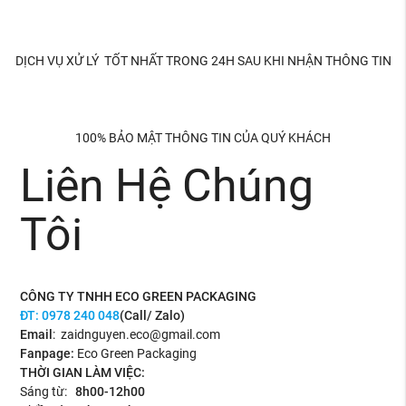
DỊCH VỤ XỬ LÝ TỐT NHẤT TRONG 24H SAU KHI NHẬN THÔNG TIN
100% BẢO MẬT THÔNG TIN CỦA QUÝ KHÁCH
Liên Hệ Chúng
Tôi
CÔNG TY TNHH ECO GREEN PACKAGING
ĐT:
0978 240 048
(Call/ Zalo)
Email
: zaidnguyen.eco@gmail.com
Fanpage:
Eco Green Packaging
THỜI GIAN LÀM VIỆC:
Sáng từ:
8h00-12h00