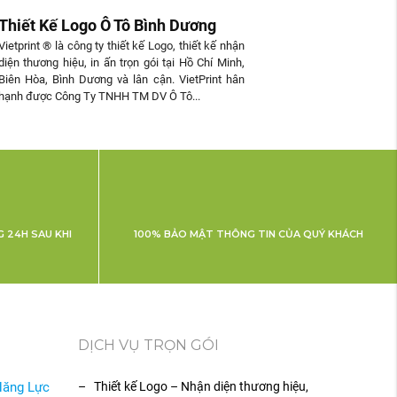
Thiết Kế Logo Ô Tô Bình Dương
Vietprint ® là công ty thiết kế Logo, thiết kế nhận
diện thương hiệu, in ấn trọn gói tại Hồ Chí Minh,
Biên Hòa, Bình Dương và lân cận. VietPrint hân
hạnh được Công Ty TNHH TM DV Ô Tô...
 24H SAU KHI
100% BẢO MẬT THÔNG TIN CỦA QUÝ KHÁCH
DỊCH VỤ TRỌN GÓI
Năng Lực
– Thiết kế Logo – Nhận diện thương hiệu,