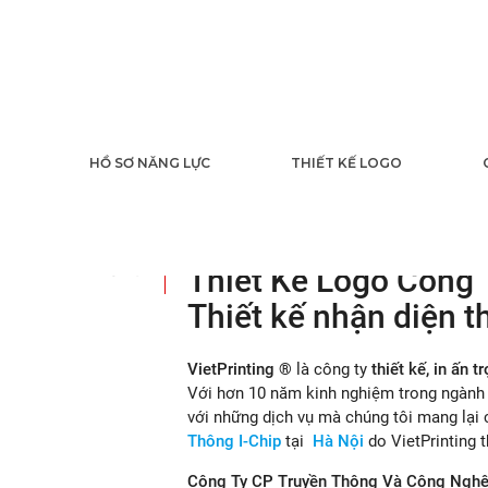
Thiết Kế Logo 
HỒ SƠ NĂNG LỰC
THIẾT KẾ LOGO
I-Chip
09
2018
Thiết Kế Logo Công 
Thiết kế nhận diện 
VietPrinting ®
là công ty
thiết kế, in ấn t
Với hơn 10 năm kinh nghiệm trong ngành i
với những dịch vụ mà chúng tôi mang lại
Thông I-Chip
tại
Hà Nội
do VietPrinting t
Công Ty CP Truyền Thông Và Công Nghệ