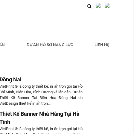
 ẤN
DỰ ÁN HỒ SƠ NĂNG LỰC
LIÊN HỆ
 TỨC
Thiết Kế Banner Tại Biên Hòa
Đồng Nai
VietPrint ® là công ty thiết kế, in ấn trọn gói tại Hồ
Chí Minh, Biên Hòa, Bình Dương và lân cận. Dự án
Thiết Kế Banner Tại Biên Hòa Đồng Nai do
VietDesign thiết kế in ấn trọn...
Thiết Kế Banner Nhà Hàng Tại Hà
Tĩnh
VietPrint ® là công ty thiết kế, in ấn trọn gói tại Hồ