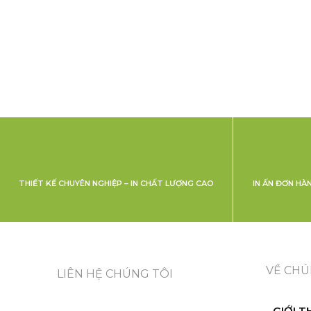
THIẾT KẾ CHUYÊN NGHIỆP – IN CHẤT LƯỢNG CAO
IN ẤN ĐƠN HÀ
VỀ CHÚ
LIÊN HỆ CHÚNG TÔI
GIỚI T