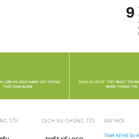
NG LỚN VÀ GIAO HÀNG CHỈ TRONG
DỊCH VỤ XỬ LÝ TỐT NHẤT TRONG
THỜI GIAN NGẮN
NHẬN THÔNG TIN
NG TÔI
DỊCH VỤ CHÚNG TÔI
BÀI MỚI
Thiết Kế Hồ Sơ 
HIỆU
THIẾT KẾ LOGO