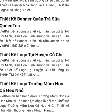
Chí Minh, Biên Hòa, Bình Dương và lân cận. Dự án
Thiết Kế Banner Nhà Hàng Tại Hà Tĩnh , Thiết Kế
Logo Nhà Hàng. Thiết...
Thiết Kế Banner Quán Trà Sữa
QueenTea
VietPrint ® là công ty thiết kế, in ấn trọn gói tại Hồ
Chí Minh, Biên Hòa, Bình Dương và lân cận. . Dự
án Thiết Kế Banner Quán Trà Sữa QueenTea do
VietPrint thiết kế in ấn trọn...
Thiết Kế Logo Tại Huyện Củ Chi
VietPrint ® là công ty thiết kế, in ấn trọn gói tại Hồ
Chí Minh, Biên Hòa, Bình Dương và lân cận. . Dự
án Thiết Kế Logo Tại Huyện Củ Chi Công Ty
TNHH TM DV Kỹ Thuật An...
Thiết Kế Logo Trường Mầm Non
Cá Heo Nhỏ
VietDesign hân hạnh được Trường Mầm Non Cá
Heo Nhỏ tại Tân Bình lựa chọn là đối tác Thiết Kế
Logo Trường Mầm Non Cá Heo Nhỏ. Thiết kế
nhận diện thương hiệu ๏ Khách Hàng:...