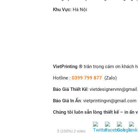
Khu Vực:
Hà Nội
VietPrinting ®
trân trọng cám ơn khách h
Hotline :
0399 799 877
(Zalo)
Báo Giá Thiết Kế
:
vietdesignervnn@gmai
Báo Giá In Ấn
: v
ietprintingvn@gmail.com
Chúng tôi luôn sẵn lòng thiết kế – in ấn 
5
(100%)
2
votes