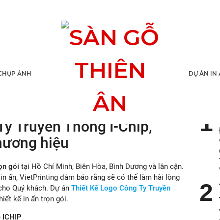
Công Ty Truyền Thông
CHỤP ẢNH
DỰ ÁN IN
TIN
Ty Truyền Thông I-Chip,
thương hiệu
rọn gói
tại Hồ Chí Minh, Biên Hòa, Bình Dương và lân cận.
n ấn, VietPrinting đảm bảo rằng sẽ có thể làm hài lòng
 cho Quý khách. Dự án
Thiết Kế Logo Công Ty Truyền
hiết kế in ấn trọn gói.
 ICHIP