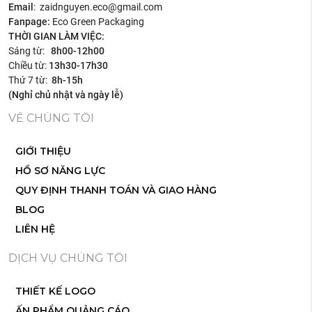
Email
: zaidnguyen.eco@gmail.com
Fanpage:
Eco Green Packaging
THỜI GIAN LÀM VIỆC:
Sáng từ:
8h00-12h00
Chiều từ:
13h30-17h30
Thứ 7 từ:
8h-15h
(Nghỉ chủ nhật và ngày lễ)
VỀ CHÚNG TÔI
GIỚI THIỆU
HỒ SƠ NĂNG LỰC
QUY ĐỊNH THANH TOÁN VÀ GIAO HÀNG
BLOG
LIÊN HỆ
DỊCH VỤ CHÚNG TÔI
THIẾT KẾ LOGO
ẤN PHẨM QUẢNG CÁO