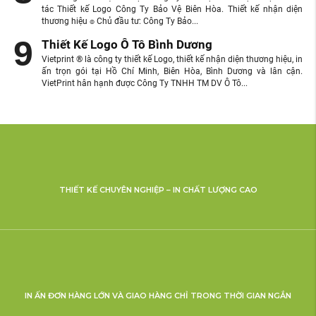
tác Thiết kế Logo Công Ty Bảo Vệ Biên Hòa. Thiết kế nhận diện
thương hiệu ๏ Chủ đầu tư: Công Ty Bảo...
Thiết Kế Logo Ô Tô Bình Dương
Vietprint ® là công ty thiết kế Logo, thiết kế nhận diện thương hiệu, in
ấn trọn gói tại Hồ Chí Minh, Biên Hòa, Bình Dương và lân cận.
VietPrint hân hạnh được Công Ty TNHH TM DV Ô Tô...
THIẾT KẾ CHUYÊN NGHIỆP – IN CHẤT LƯỢNG CAO
IN ẤN ĐƠN HÀNG LỚN VÀ GIAO HÀNG CHỈ TRONG THỜI GIAN NGẮN