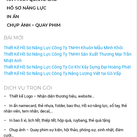
HỒ SƠ NĂNG LỰC
IN ẤN
CHỤP ẢNH – QUAY PHIM
BÀI MỚI
Thiết Kế Hồ Sơ Năng Lực Công Ty TNHH Khuôn Mẫu Minh Khôi
Thiết Kế Hồ Sơ Năng Lực Công Ty TNHH Sản Xuất Thương Mại Trần
Nhật Anh
Thiết Kế Hồ Sơ Năng Lực Công Ty Cơ Khí Xây Dựng Đại Hoàng Phát
Thiết Kế Hồ Sơ Năng Lực Công Ty Năng Lượng Việt tại Gò Vấp
DỊCH VỤ TRỌN GÓI
– Thiết kế Logo – Nhận diện thương hiệu, website…
– In ấn namecard, thẻ nhựa, folder, bao thư, Hồ sơ năng lực, sổ tay, thẻ
nhân viên, tem nhãn, decal,…
– In bao lì xì, lịch tết, thiệp tết, hộp quà, ruybang, thẻ quà tặng
– Chụp ảnh – Quay phim sự kiện, hội thảo, phóng sự, sinh nhật, đám
cưới…