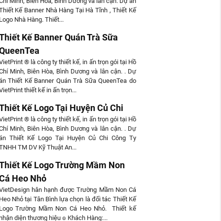
Chí Minh, Biên Hòa, Bình Dương và lân cận. Dự án
Thiết Kế Banner Nhà Hàng Tại Hà Tĩnh , Thiết Kế
Logo Nhà Hàng. Thiết...
Thiết Kế Banner Quán Trà Sữa
QueenTea
VietPrint ® là công ty thiết kế, in ấn trọn gói tại Hồ
Chí Minh, Biên Hòa, Bình Dương và lân cận. . Dự
án Thiết Kế Banner Quán Trà Sữa QueenTea do
VietPrint thiết kế in ấn trọn...
Thiết Kế Logo Tại Huyện Củ Chi
VietPrint ® là công ty thiết kế, in ấn trọn gói tại Hồ
Chí Minh, Biên Hòa, Bình Dương và lân cận. . Dự
án Thiết Kế Logo Tại Huyện Củ Chi Công Ty
TNHH TM DV Kỹ Thuật An...
Thiết Kế Logo Trường Mầm Non
Cá Heo Nhỏ
VietDesign hân hạnh được Trường Mầm Non Cá
Heo Nhỏ tại Tân Bình lựa chọn là đối tác Thiết Kế
Logo Trường Mầm Non Cá Heo Nhỏ. Thiết kế
nhận diện thương hiệu ๏ Khách Hàng:...