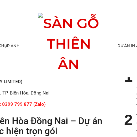
 tại Biên Hòa Đồng Nai
CHỤP ẢNH
DỰ ÁN IN
TIN
gói
tại Hồ Chí Minh, Biên Hòa, Bình Dương và lân cận.
 Nai
do VietPrint thiết kế in ấn trọn gói.
 LIMITED)
g, TP. Biên Hòa, Đồng Nai
: 0399 799 877 (Zalo)
 Biên Hòa Đồng Nai – Dự án
 hiện trọn gói