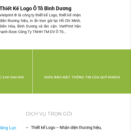
Thiết Kế Logo Ô Tô Bình Dương
Vietprint ® là công ty thiết kế Logo, thiết kế nhận
diện thương hiệu, in ấn trọn gói tại Hồ Chí Minh,
Biên Hòa, Bình Dương và lân cận. VietPrint hân
hạnh được Công Ty TNHH TM DV Ô Tô...
 24H SAU KHI
100% BẢO MẬT THÔNG TIN CỦA QUÝ KHÁCH
DỊCH VỤ TRỌN GÓI
Năng Lực
– Thiết kế Logo – Nhận diện thương hiệu,