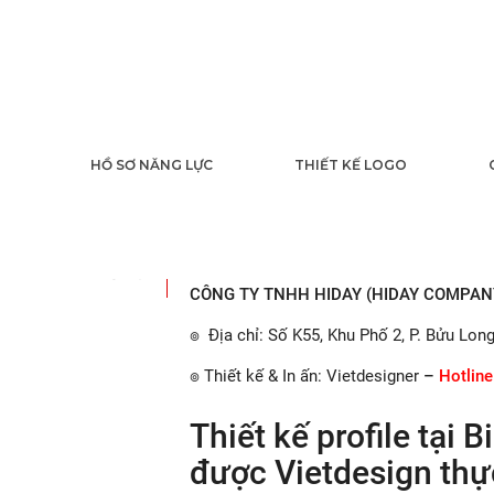
Thiết kế profile
HỒ SƠ NĂNG LỰC
THIẾT KẾ LOGO
VietPrint ®
là công ty
thiết kế, in ấn trọn 
10
. Dự án
Thiết kế profile
tại Biên hòa
Đồng
2023
CÔNG TY TNHH HIDAY (HIDAY COMPANY
๏ Địa chỉ: Số K55, Khu Phố 2, P. Bửu Lon
๏ Thiết kế & In ấn: Vietdesigner
–
Hotline
Thiết kế profile tại
được Vietdesign thực