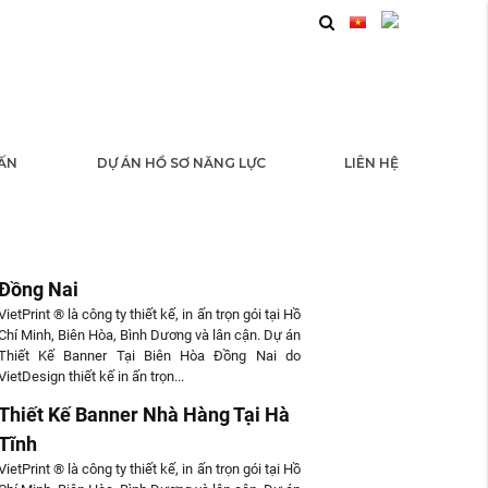
 ẤN
DỰ ÁN HỒ SƠ NĂNG LỰC
LIÊN HỆ
 TỨC
Thiết Kế Banner Tại Biên Hòa
Đồng Nai
VietPrint ® là công ty thiết kế, in ấn trọn gói tại Hồ
Chí Minh, Biên Hòa, Bình Dương và lân cận. Dự án
Thiết Kế Banner Tại Biên Hòa Đồng Nai do
VietDesign thiết kế in ấn trọn...
Thiết Kế Banner Nhà Hàng Tại Hà
Tĩnh
VietPrint ® là công ty thiết kế, in ấn trọn gói tại Hồ