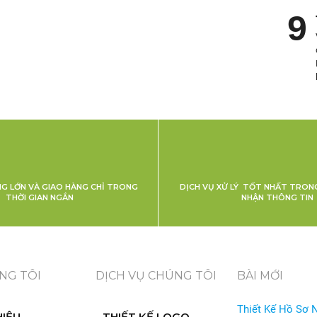
NG LỚN VÀ GIAO HÀNG CHỈ TRONG
DỊCH VỤ XỬ LÝ TỐT NHẤT TRONG
THỜI GIAN NGẮN
NHẬN THÔNG TIN
NG TÔI
DỊCH VỤ CHÚNG TÔI
BÀI MỚI
Thiết Kế Hồ Sơ 
HIỆU
THIẾT KẾ LOGO