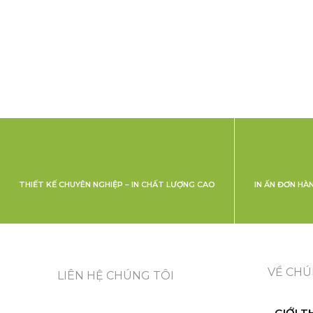
THIẾT KẾ CHUYÊN NGHIỆP – IN CHẤT LƯỢNG CAO
IN ẤN ĐƠN HÀ
VỀ CHÚ
LIÊN HỆ CHÚNG TÔI
GIỚI T