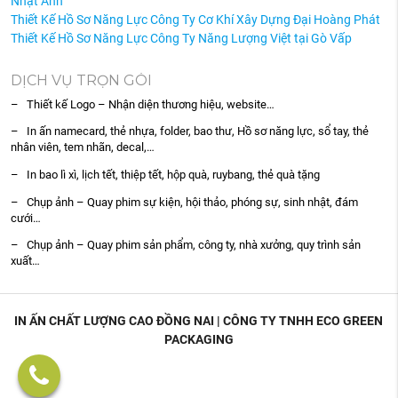
Nhật Anh
Thiết Kế Hồ Sơ Năng Lực Công Ty Cơ Khí Xây Dựng Đại Hoàng Phát
Thiết Kế Hồ Sơ Năng Lực Công Ty Năng Lượng Việt tại Gò Vấp
DỊCH VỤ TRỌN GÓI
– Thiết kế Logo – Nhận diện thương hiệu, website…
– In ấn namecard, thẻ nhựa, folder, bao thư, Hồ sơ năng lực, sổ tay, thẻ
nhân viên, tem nhãn, decal,…
– In bao lì xì, lịch tết, thiệp tết, hộp quà, ruybang, thẻ quà tặng
– Chụp ảnh – Quay phim sự kiện, hội thảo, phóng sự, sinh nhật, đám
cưới…
– Chụp ảnh – Quay phim sản phẩm, công ty, nhà xưởng, quy trình sản
xuất…
IN ẤN CHẤT LƯỢNG CAO ĐỒNG NAI | CÔNG TY TNHH ECO GREEN
PACKAGING