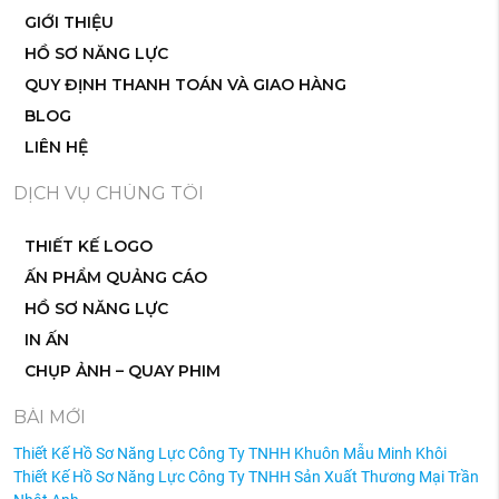
GIỚI THIỆU
HỒ SƠ NĂNG LỰC
QUY ĐỊNH THANH TOÁN VÀ GIAO HÀNG
BLOG
LIÊN HỆ
DỊCH VỤ CHÚNG TÔI
THIẾT KẾ LOGO
ẤN PHẨM QUẢNG CÁO
HỒ SƠ NĂNG LỰC
IN ẤN
CHỤP ẢNH – QUAY PHIM
BÀI MỚI
Thiết Kế Hồ Sơ Năng Lực Công Ty TNHH Khuôn Mẫu Minh Khôi
Thiết Kế Hồ Sơ Năng Lực Công Ty TNHH Sản Xuất Thương Mại Trần