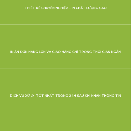
THIẾT KẾ CHUYÊN NGHIỆP – IN CHẤT LƯỢNG CAO
IN ẤN ĐƠN HÀNG LỚN VÀ GIAO HÀNG CHỈ TRONG THỜI GIAN NGẮN
DỊCH VỤ XỬ LÝ TỐT NHẤT TRONG 24H SAU KHI NHẬN THÔNG TIN