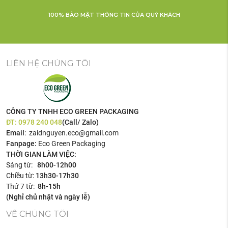
100% BẢO MẬT THÔNG TIN CỦA QUÝ KHÁCH
LIÊN HỆ CHÚNG TÔI
CÔNG TY TNHH ECO GREEN PACKAGING
ĐT:
0978 240 048
(Call/ Zalo)
Email
: zaidnguyen.eco@gmail.com
Fanpage:
Eco Green Packaging
THỜI GIAN LÀM VIỆC:
Sáng từ:
8h00-12h00
Chiều từ:
13h30-17h30
Thứ 7 từ:
8h-15h
(Nghỉ chủ nhật và ngày lễ)
VỀ CHÚNG TÔI