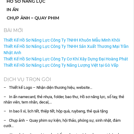
HỒ SƠ NĂNG LỰC
IN ẤN
CHỤP ẢNH – QUAY PHIM
BÀI MỚI
Thiết Kế Hồ Sơ Năng Lực Công Ty TNHH Khuôn Mẫu Minh Khôi
Thiết Kế Hồ Sơ Năng Lực Công Ty TNHH Sản Xuất Thương Mại Trần
Nhật Anh
Thiết Kế Hồ Sơ Năng Lực Công Ty Cơ Khí Xây Dựng Đại Hoàng Phát
Thiết Kế Hồ Sơ Năng Lực Công Ty Năng Lượng Việt tại Gò Vấp
DỊCH VỤ TRỌN GÓI
– Thiết kế Logo – Nhận diện thương hiệu, website…
– In ấn namecard, thẻ nhựa, folder, bao thư, Hồ sơ năng lực, sổ tay, thẻ
nhân viên, tem nhãn, decal,…
– In bao lì xì, lịch tết, thiệp tết, hộp quà, ruybang, thẻ quà tặng
– Chụp ảnh – Quay phim sự kiện, hội thảo, phóng sự, sinh nhật, đám
cưới…