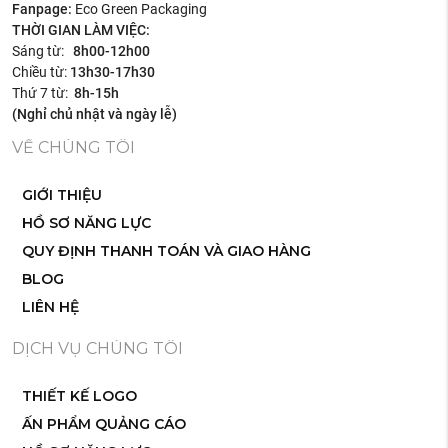
Fanpage:
Eco Green Packaging
THỜI GIAN LÀM VIỆC:
Sáng từ:
8h00-12h00
Chiều từ:
13h30-17h30
Thứ 7 từ:
8h-15h
(Nghỉ chủ nhật và ngày lễ)
VỀ CHÚNG TÔI
GIỚI THIỆU
HỒ SƠ NĂNG LỰC
QUY ĐỊNH THANH TOÁN VÀ GIAO HÀNG
BLOG
LIÊN HỆ
DỊCH VỤ CHÚNG TÔI
THIẾT KẾ LOGO
ẤN PHẨM QUẢNG CÁO