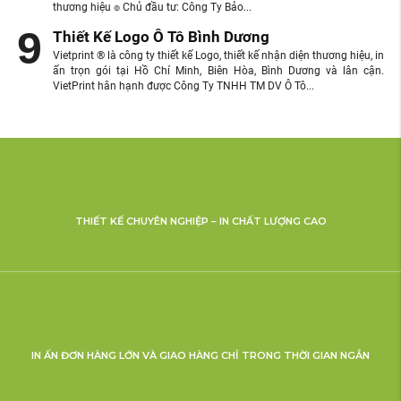
thương hiệu ๏ Chủ đầu tư: Công Ty Bảo...
Thiết Kế Logo Ô Tô Bình Dương
Vietprint ® là công ty thiết kế Logo, thiết kế nhận diện thương hiệu, in
ấn trọn gói tại Hồ Chí Minh, Biên Hòa, Bình Dương và lân cận.
VietPrint hân hạnh được Công Ty TNHH TM DV Ô Tô...
THIẾT KẾ CHUYÊN NGHIỆP – IN CHẤT LƯỢNG CAO
IN ẤN ĐƠN HÀNG LỚN VÀ GIAO HÀNG CHỈ TRONG THỜI GIAN NGẮN