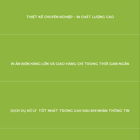
THIẾT KẾ CHUYÊN NGHIỆP – IN CHẤT LƯỢNG CAO
IN ẤN ĐƠN HÀNG LỚN VÀ GIAO HÀNG CHỈ TRONG THỜI GIAN NGẮN
DỊCH VỤ XỬ LÝ TỐT NHẤT TRONG 24H SAU KHI NHẬN THÔNG TIN