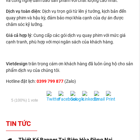
và công nghệ đảm bảo sản phẩm với chất lượng cao nhất.
Dịch vụ toàn diện:
Dịch vụ trọn gói từ lên ý tưởng, kịch bản đến
quay phim và hậu kỳ, đảm bảo mọi khía cạnh của dự án được
chăm sóc kỹ lưỡng.
Giá cả hợp lý:
Cung cấp các gói dịch vụ quay phim với mức giá
cạnh tranh, phù hợp với mọi ngân sách của khách hàng.
Vietdesign
trân trọng cám ơn khách hàng đã luôn ủng hộ cho sản
phẩm dịch vụ của chúng tôi.
Hotline đặt lịch:
0399 799 877
(Zalo)
5
(100%)
1
vote
TIN TỨC
Thiết Kế Banner Tại Biên Hòa Đồng Nai