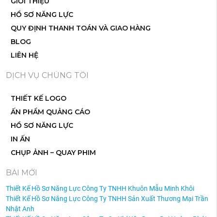
GIỚI THIỆU
HỒ SƠ NĂNG LỰC
QUY ĐỊNH THANH TOÁN VÀ GIAO HÀNG
BLOG
LIÊN HỆ
DỊCH VỤ CHÚNG TÔI
THIẾT KẾ LOGO
ẤN PHẨM QUẢNG CÁO
HỒ SƠ NĂNG LỰC
IN ẤN
CHỤP ẢNH – QUAY PHIM
BÀI MỚI
Thiết Kế Hồ Sơ Năng Lực Công Ty TNHH Khuôn Mẫu Minh Khôi
Thiết Kế Hồ Sơ Năng Lực Công Ty TNHH Sản Xuất Thương Mại Trần
Nhật Anh