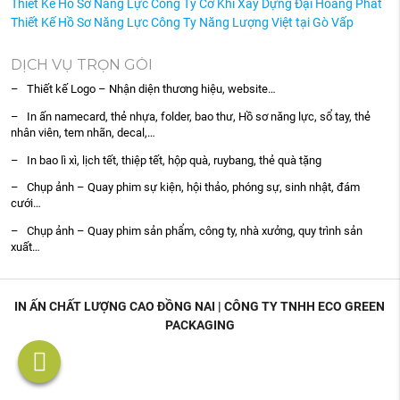
Thiết Kế Hồ Sơ Năng Lực Công Ty Cơ Khí Xây Dựng Đại Hoàng Phát
Thiết Kế Hồ Sơ Năng Lực Công Ty Năng Lượng Việt tại Gò Vấp
DỊCH VỤ TRỌN GÓI
– Thiết kế Logo – Nhận diện thương hiệu, website…
– In ấn namecard, thẻ nhựa, folder, bao thư, Hồ sơ năng lực, sổ tay, thẻ
nhân viên, tem nhãn, decal,…
– In bao lì xì, lịch tết, thiệp tết, hộp quà, ruybang, thẻ quà tặng
– Chụp ảnh – Quay phim sự kiện, hội thảo, phóng sự, sinh nhật, đám
cưới…
– Chụp ảnh – Quay phim sản phẩm, công ty, nhà xưởng, quy trình sản
xuất…
IN ẤN CHẤT LƯỢNG CAO ĐỒNG NAI | CÔNG TY TNHH ECO GREEN
PACKAGING