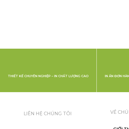
THIẾT KẾ CHUYÊN NGHIỆP – IN CHẤT LƯỢNG CAO
IN ẤN ĐƠN HÀ
VỀ CHÚ
LIÊN HỆ CHÚNG TÔI
GIỚI T