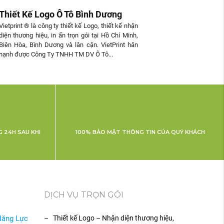
Thiết Kế Logo Ô Tô Bình Dương
Vietprint ® là công ty thiết kế Logo, thiết kế nhận
diện thương hiệu, in ấn trọn gói tại Hồ Chí Minh,
Biên Hòa, Bình Dương và lân cận. VietPrint hân
hạnh được Công Ty TNHH TM DV Ô Tô...
 24H SAU KHI
100% BẢO MẬT THÔNG TIN CỦA QUÝ KHÁCH
DỊCH VỤ TRỌN GÓI
Năng Lực
– Thiết kế Logo – Nhận diện thương hiệu,