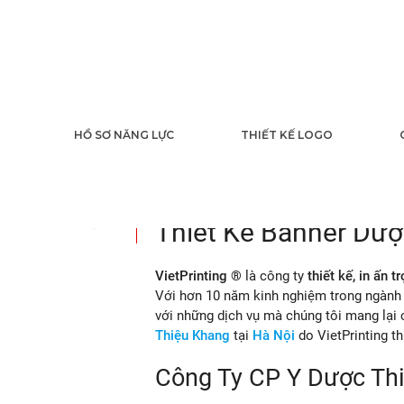
Thiết Kế Banne
HỒ SƠ NĂNG LỰC
THIẾT KẾ LOGO
Thiệu Khang
07
2021
Thiết Kế Banner Dư
VietPrinting ®
là công ty
thiết kế, in ấn t
Với hơn 10 năm kinh nghiệm trong ngành i
với những dịch vụ mà chúng tôi mang lại
Thiệu Khang
tại
Hà Nội
do VietPrinting thi
Công Ty CP Y Dược Th