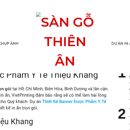
r Dược Phẩm Y Tế
CHỤP ẢNH
DỰ ÁN IN
TIN
ợc Phẩm Y Tế Thiệu Khang
rọn gói
tại Hồ Chí Minh, Biên Hòa, Bình Dương và lân cận.
n ấn, VietPrinting đảm bảo rằng sẽ có thể làm hài lòng
 cho Quý khách. Dự án
Thiết Kế Banner Dược Phẩm Y Tế
ết kế in ấn trọn gói.
iệu Khang