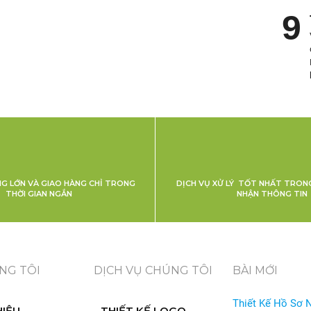
NG LỚN VÀ GIAO HÀNG CHỈ TRONG
DỊCH VỤ XỬ LÝ TỐT NHẤT TRONG
THỜI GIAN NGẮN
NHẬN THÔNG TIN
NG TÔI
DỊCH VỤ CHÚNG TÔI
BÀI MỚI
Thiết Kế Hồ Sơ 
HIỆU
THIẾT KẾ LOGO