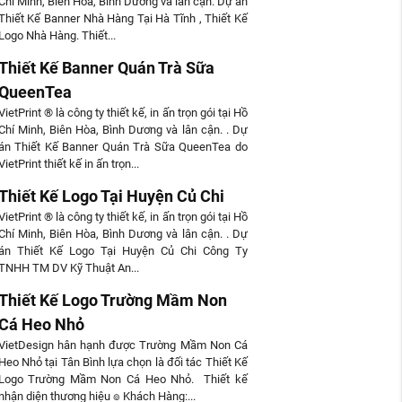
Chí Minh, Biên Hòa, Bình Dương và lân cận. Dự án
Thiết Kế Banner Nhà Hàng Tại Hà Tĩnh , Thiết Kế
Logo Nhà Hàng. Thiết...
Thiết Kế Banner Quán Trà Sữa
QueenTea
VietPrint ® là công ty thiết kế, in ấn trọn gói tại Hồ
Chí Minh, Biên Hòa, Bình Dương và lân cận. . Dự
án Thiết Kế Banner Quán Trà Sữa QueenTea do
VietPrint thiết kế in ấn trọn...
Thiết Kế Logo Tại Huyện Củ Chi
VietPrint ® là công ty thiết kế, in ấn trọn gói tại Hồ
Chí Minh, Biên Hòa, Bình Dương và lân cận. . Dự
án Thiết Kế Logo Tại Huyện Củ Chi Công Ty
TNHH TM DV Kỹ Thuật An...
Thiết Kế Logo Trường Mầm Non
Cá Heo Nhỏ
VietDesign hân hạnh được Trường Mầm Non Cá
Heo Nhỏ tại Tân Bình lựa chọn là đối tác Thiết Kế
Logo Trường Mầm Non Cá Heo Nhỏ. Thiết kế
nhận diện thương hiệu ๏ Khách Hàng:...