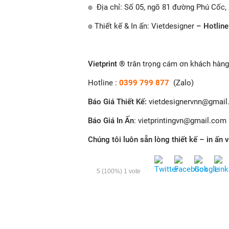
๏ Địa chỉ: Số 05, ngõ 81 đường Phú Cốc,
๏ Thiết kế & In ấn: Vietdesigner
– Hotline
Vietprint ®
trân trọng cám ơn khách hàng 
Hotline :
0399 799 877
(Zalo)
Báo Giá Thiết Kế
:
vietdesignervnn@gmai
Báo Giá In Ấn
: v
ietprintingvn@gmail.com
Chúng tôi luôn sẵn lòng thiết kế – in ấn 
5
(100%)
1
vote