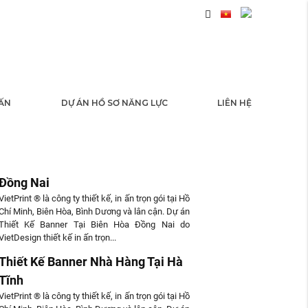
 ẤN
DỰ ÁN HỒ SƠ NĂNG LỰC
LIÊN HỆ
 TỨC
Thiết Kế Banner Tại Biên Hòa
Đồng Nai
VietPrint ® là công ty thiết kế, in ấn trọn gói tại Hồ
Chí Minh, Biên Hòa, Bình Dương và lân cận. Dự án
Thiết Kế Banner Tại Biên Hòa Đồng Nai do
VietDesign thiết kế in ấn trọn...
Thiết Kế Banner Nhà Hàng Tại Hà
Tĩnh
VietPrint ® là công ty thiết kế, in ấn trọn gói tại Hồ