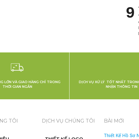
NG LỚN VÀ GIAO HÀNG CHỈ TRONG
DỊCH VỤ XỬ LÝ TỐT NHẤT TRONG
THỜI GIAN NGẮN
NHẬN THÔNG TIN
NG TÔI
DỊCH VỤ CHÚNG TÔI
BÀI MỚI
Thiết Kế Hồ Sơ 
HIỆU
THIẾT KẾ LOGO