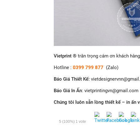
Vietprint ®
trân trọng cám ơn khách hàng 
Hotline :
0399 799 877
(Zalo)
Báo Giá Thiết Kế
:
vietdesignervnn@gmai
Báo Giá In Ấn
: v
ietprintingvn@gmail.com
Chúng tôi luôn sẵn lòng thiết kế – in ấn 
5
(100%)
1
vote