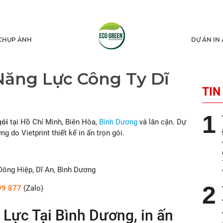
CHỤP ẢNH
DỰ ÁN IN
Năng Lực Công Ty Dĩ
TIN
gói
tại Hồ Chí Minh, Biên Hòa,
Bình Dương
và lân cận. Dự
 do Vietprint thiết kế in ấn trọn gói.
Đông Hiệp, Dĩ An, Bình Dương
99 877
(Zalo)
 Lực Tại Bình Dương, in ấn