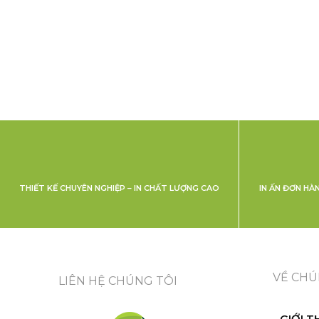
THIẾT KẾ CHUYÊN NGHIỆP – IN CHẤT LƯỢNG CAO
IN ẤN ĐƠN HÀ
VỀ CHÚ
LIÊN HỆ CHÚNG TÔI
GIỚI T