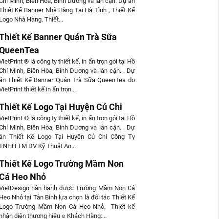
Chí Minh, Biên Hòa, Bình Dương và lân cận. Dự án
Thiết Kế Banner Nhà Hàng Tại Hà Tĩnh , Thiết Kế
Logo Nhà Hàng. Thiết...
Thiết Kế Banner Quán Trà Sữa
QueenTea
VietPrint ® là công ty thiết kế, in ấn trọn gói tại Hồ
Chí Minh, Biên Hòa, Bình Dương và lân cận. . Dự
án Thiết Kế Banner Quán Trà Sữa QueenTea do
VietPrint thiết kế in ấn trọn...
Thiết Kế Logo Tại Huyện Củ Chi
VietPrint ® là công ty thiết kế, in ấn trọn gói tại Hồ
Chí Minh, Biên Hòa, Bình Dương và lân cận. . Dự
án Thiết Kế Logo Tại Huyện Củ Chi Công Ty
TNHH TM DV Kỹ Thuật An...
Thiết Kế Logo Trường Mầm Non
Cá Heo Nhỏ
VietDesign hân hạnh được Trường Mầm Non Cá
Heo Nhỏ tại Tân Bình lựa chọn là đối tác Thiết Kế
Logo Trường Mầm Non Cá Heo Nhỏ. Thiết kế
nhận diện thương hiệu ๏ Khách Hàng:...