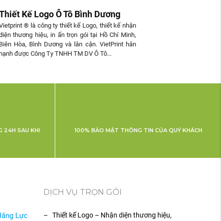
Thiết Kế Logo Ô Tô Bình Dương
Vietprint ® là công ty thiết kế Logo, thiết kế nhận
diện thương hiệu, in ấn trọn gói tại Hồ Chí Minh,
Biên Hòa, Bình Dương và lân cận. VietPrint hân
hạnh được Công Ty TNHH TM DV Ô Tô...
 24H SAU KHI
100% BẢO MẬT THÔNG TIN CỦA QUÝ KHÁCH
DỊCH VỤ TRỌN GÓI
Năng Lực
– Thiết kế Logo – Nhận diện thương hiệu,