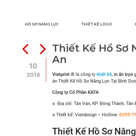
HỒ SƠ NĂNG LỰC
THIẾT KẾ LOGO
Thiết Kế Hồ Sơ 
An
10
2018
Vietprint ®
là công ty
thiết kế
, in ấn trọn 
án Thiết Kế Hồ Sơ Năng Lực Tại Bình Dương
Công ty Cổ Phần KATA
๏ Địa chỉ: Tân Vạn, KP. Đông Thành, Tân 
๏ Thiết kế: Vietdesign
–
Hotline:
0399 7
Thiết Kế Hồ Sơ Năng