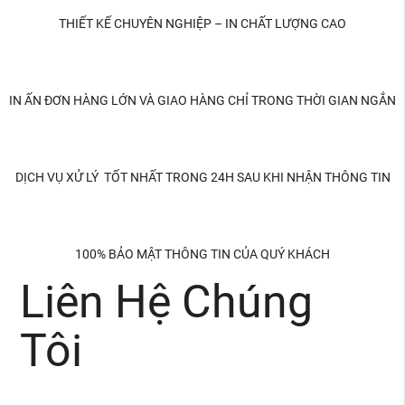
THIẾT KẾ CHUYÊN NGHIỆP – IN CHẤT LƯỢNG CAO
IN ẤN ĐƠN HÀNG LỚN VÀ GIAO HÀNG CHỈ TRONG THỜI GIAN NGẮN
DỊCH VỤ XỬ LÝ TỐT NHẤT TRONG 24H SAU KHI NHẬN THÔNG TIN
100% BẢO MẬT THÔNG TIN CỦA QUÝ KHÁCH
Liên Hệ Chúng
Tôi