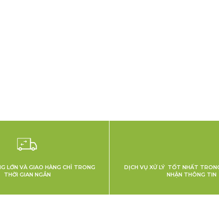
NG LỚN VÀ GIAO HÀNG CHỈ TRONG
DỊCH VỤ XỬ LÝ TỐT NHẤT TRONG
THỜI GIAN NGẮN
NHẬN THÔNG TIN