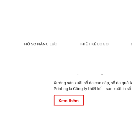
HỒ SƠ NĂNG LỰC
THIẾT KẾ LOGO
11
2020
Xưởng sản xuất sổ da cao cấp,
bìa da Việt Printing
Xưởng sản xuất sổ da cao cấp, sổ da quà tặn
Printing là Công ty thiết kế – sản xuất in s
Xem thêm