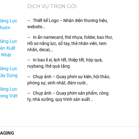
DỊCH VỤ TRỌN GÓI
Năng Lực
– Thiết kế Logo – Nhận diện thương hiệu,
website…
Khuôn
– In ấn namecard, thẻ nhựa, folder, bao thư,
Năng Lực
Hồ sơ năng lực, sổ tay, thẻ nhân viên, tem
ản Xuất
nhãn, decal,…
 Nhật
– In bao lì xì, lịch tết, thiệp tết, hộp quà,
ruybang, thẻ quà tặng
Năng Lực
Xây Dựng
– Chụp ảnh – Quay phim sự kiện, hội thảo,
phóng sự, sinh nhật, đám cưới…
Năng Lực
– Chụp ảnh – Quay phim sản phẩm, công
ợng Việt
ty, nhà xưởng, quy trình sản xuất…
KAGING