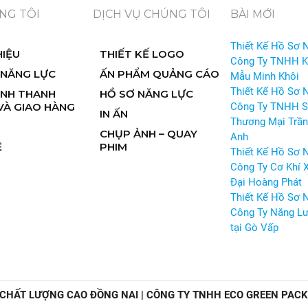
NG TÔI
DỊCH VỤ CHÚNG TÔI
BÀI MỚI
Thiết Kế Hồ Sơ 
HIỆU
THIẾT KẾ LOGO
Công Ty TNHH 
 NĂNG LỰC
ẤN PHẨM QUẢNG CÁO
Mẫu Minh Khôi
Thiết Kế Hồ Sơ 
ỊNH THANH
HỒ SƠ NĂNG LỰC
VÀ GIAO HÀNG
Công Ty TNHH S
IN ẤN
Thương Mại Trần
CHỤP ẢNH – QUAY
Anh
Ệ
PHIM
Thiết Kế Hồ Sơ 
Công Ty Cơ Khí 
Đại Hoàng Phát
Thiết Kế Hồ Sơ 
Công Ty Năng Lư
tại Gò Vấp
 CHẤT LƯỢNG CAO ĐỒNG NAI | CÔNG TY TNHH ECO GREEN PAC