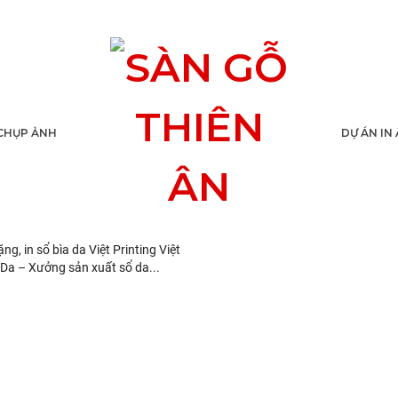
CHỤP ẢNH
DỰ ÁN IN
 sổ da quà tặng, in sổ
g, in sổ bìa da Việt Printing Việt
ổ Da – Xưởng sản xuất sổ da...