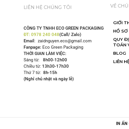
VỀ CHÚ
LIÊN HỆ CHÚNG TÔI
GIỚI T
CÔNG TY TNHH ECO GREEN PACKAGING
HỒ SƠ
ĐT:
0978 240 048
(Call/ Zalo)
QUY Đ
Email
: zaidnguyen.eco@gmail.com
TOÁN 
Fanpage:
Eco Green Packaging
BLOG
THỜI GIAN LÀM VIỆC:
Sáng từ:
8h00-12h00
LIÊN H
Chiều từ:
13h30-17h30
Thứ 7 từ:
8h-15h
(Nghỉ chủ nhật và ngày lễ)
IN ẤN