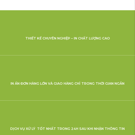
THIẾT KẾ CHUYÊN NGHIỆP – IN CHẤT LƯỢNG CAO
IN ẤN ĐƠN HÀNG LỚN VÀ GIAO HÀNG CHỈ TRONG THỜI GIAN NGẮN
DỊCH VỤ XỬ LÝ TỐT NHẤT TRONG 24H SAU KHI NHẬN THÔNG TIN