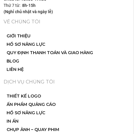
Thứ 7 từ:
8h-15h
(Nghỉ chủ nhật và ngày lễ)
VỀ CHÚNG TÔI
GIỚI THIỆU
HỒ SƠ NĂNG LỰC
QUY ĐỊNH THANH TOÁN VÀ GIAO HÀNG
BLOG
LIÊN HỆ
DỊCH VỤ CHÚNG TÔI
THIẾT KẾ LOGO
ẤN PHẨM QUẢNG CÁO
HỒ SƠ NĂNG LỰC
IN ẤN
CHỤP ẢNH – QUAY PHIM