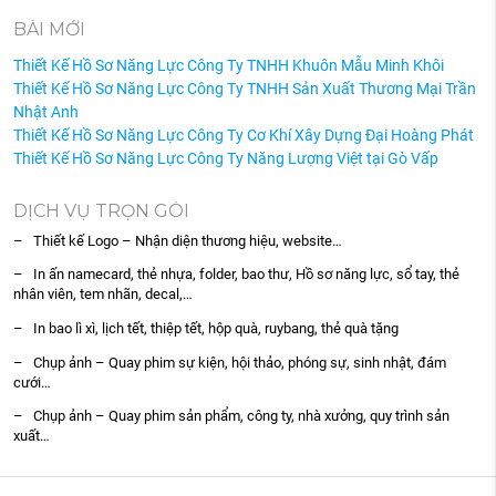
BÀI MỚI
Thiết Kế Hồ Sơ Năng Lực Công Ty TNHH Khuôn Mẫu Minh Khôi
Thiết Kế Hồ Sơ Năng Lực Công Ty TNHH Sản Xuất Thương Mại Trần
Nhật Anh
Thiết Kế Hồ Sơ Năng Lực Công Ty Cơ Khí Xây Dựng Đại Hoàng Phát
Thiết Kế Hồ Sơ Năng Lực Công Ty Năng Lượng Việt tại Gò Vấp
DỊCH VỤ TRỌN GÓI
– Thiết kế Logo – Nhận diện thương hiệu, website…
– In ấn namecard, thẻ nhựa, folder, bao thư, Hồ sơ năng lực, sổ tay, thẻ
nhân viên, tem nhãn, decal,…
– In bao lì xì, lịch tết, thiệp tết, hộp quà, ruybang, thẻ quà tặng
– Chụp ảnh – Quay phim sự kiện, hội thảo, phóng sự, sinh nhật, đám
cưới…
– Chụp ảnh – Quay phim sản phẩm, công ty, nhà xưởng, quy trình sản
xuất…