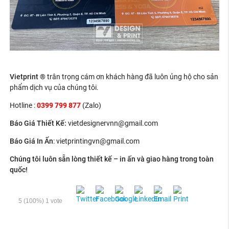
Vietprint ®
trân trọng cám ơn khách hàng đã luôn ủng hộ cho sản
phẩm dịch vụ của chúng tôi.
Hotline :
0399 799 877
(Zalo)
Báo Giá Thiết Kế
:
vietdesignervnn@gmail.com
Báo Giá In Ấn
: v
ietprintingvn@gmail.com
Chúng tôi luôn sẵn lòng thiết kế – in ấn và giao hàng trong toàn
quốc!
5
(100%)
1
vote