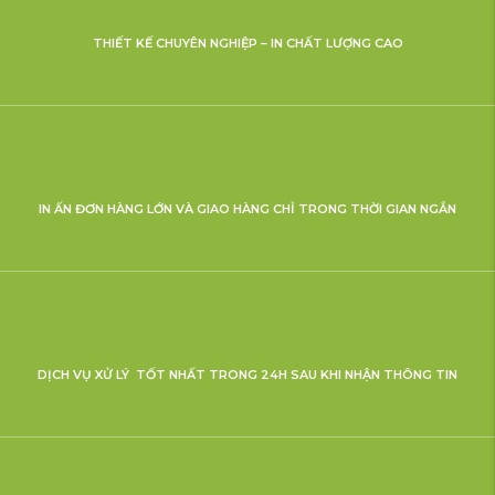
THIẾT KẾ CHUYÊN NGHIỆP – IN CHẤT LƯỢNG CAO
IN ẤN ĐƠN HÀNG LỚN VÀ GIAO HÀNG CHỈ TRONG THỜI GIAN NGẮN
DỊCH VỤ XỬ LÝ TỐT NHẤT TRONG 24H SAU KHI NHẬN THÔNG TIN