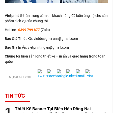
Vietprint ®
trân trọng cám ơn khách hàng đã luôn ủng hộ cho sản
phẩm dịch vụ của chúng tôi.
Hotline :
0399 799 877
(Zalo)
Báo Giá Thiết Kế
:
vietdesignervnn@gmail.com
Báo Giá In Ấn
: v
ietprintingvn@gmail.com
Chúng tôi luôn sẵn lòng thiết kế – in ấn và giao hàng trong toàn
quốc!
5
(100%)
1
vote
TIN TỨC
Thiết Kế Banner Tại Biên Hòa Đồng Nai