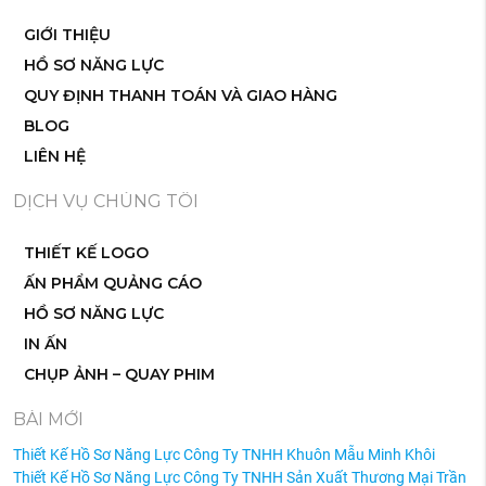
GIỚI THIỆU
HỒ SƠ NĂNG LỰC
QUY ĐỊNH THANH TOÁN VÀ GIAO HÀNG
BLOG
LIÊN HỆ
DỊCH VỤ CHÚNG TÔI
THIẾT KẾ LOGO
ẤN PHẨM QUẢNG CÁO
HỒ SƠ NĂNG LỰC
IN ẤN
CHỤP ẢNH – QUAY PHIM
BÀI MỚI
Thiết Kế Hồ Sơ Năng Lực Công Ty TNHH Khuôn Mẫu Minh Khôi
Thiết Kế Hồ Sơ Năng Lực Công Ty TNHH Sản Xuất Thương Mại Trần