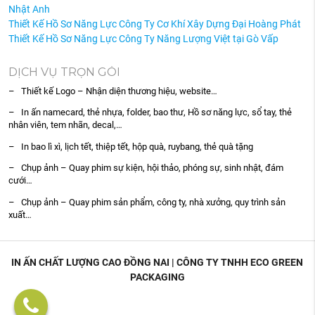
Nhật Anh
Thiết Kế Hồ Sơ Năng Lực Công Ty Cơ Khí Xây Dựng Đại Hoàng Phát
Thiết Kế Hồ Sơ Năng Lực Công Ty Năng Lượng Việt tại Gò Vấp
DỊCH VỤ TRỌN GÓI
– Thiết kế Logo – Nhận diện thương hiệu, website…
– In ấn namecard, thẻ nhựa, folder, bao thư, Hồ sơ năng lực, sổ tay, thẻ
nhân viên, tem nhãn, decal,…
– In bao lì xì, lịch tết, thiệp tết, hộp quà, ruybang, thẻ quà tặng
– Chụp ảnh – Quay phim sự kiện, hội thảo, phóng sự, sinh nhật, đám
cưới…
– Chụp ảnh – Quay phim sản phẩm, công ty, nhà xưởng, quy trình sản
xuất…
IN ẤN CHẤT LƯỢNG CAO ĐỒNG NAI | CÔNG TY TNHH ECO GREEN
PACKAGING