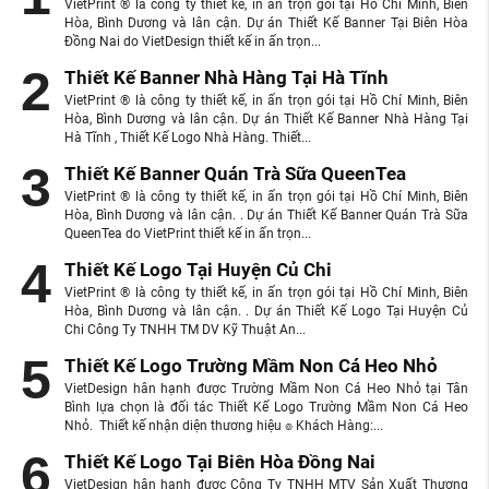
VietPrint ® là công ty thiết kế, in ấn trọn gói tại Hồ Chí Minh, Biên
Hòa, Bình Dương và lân cận. Dự án Thiết Kế Banner Tại Biên Hòa
Đồng Nai do VietDesign thiết kế in ấn trọn...
Thiết Kế Banner Nhà Hàng Tại Hà Tĩnh
VietPrint ® là công ty thiết kế, in ấn trọn gói tại Hồ Chí Minh, Biên
Hòa, Bình Dương và lân cận. Dự án Thiết Kế Banner Nhà Hàng Tại
Hà Tĩnh , Thiết Kế Logo Nhà Hàng. Thiết...
Thiết Kế Banner Quán Trà Sữa QueenTea
VietPrint ® là công ty thiết kế, in ấn trọn gói tại Hồ Chí Minh, Biên
Hòa, Bình Dương và lân cận. . Dự án Thiết Kế Banner Quán Trà Sữa
QueenTea do VietPrint thiết kế in ấn trọn...
Thiết Kế Logo Tại Huyện Củ Chi
VietPrint ® là công ty thiết kế, in ấn trọn gói tại Hồ Chí Minh, Biên
Hòa, Bình Dương và lân cận. . Dự án Thiết Kế Logo Tại Huyện Củ
Chi Công Ty TNHH TM DV Kỹ Thuật An...
Thiết Kế Logo Trường Mầm Non Cá Heo Nhỏ
VietDesign hân hạnh được Trường Mầm Non Cá Heo Nhỏ tại Tân
Bình lựa chọn là đối tác Thiết Kế Logo Trường Mầm Non Cá Heo
Nhỏ. Thiết kế nhận diện thương hiệu ๏ Khách Hàng:...
Thiết Kế Logo Tại Biên Hòa Đồng Nai
VietDesign hân hạnh được Công Ty TNHH MTV Sản Xuất Thương