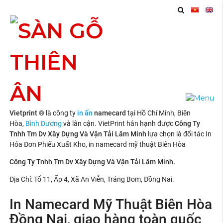
In Namecard Mỹ Thuật
Biên Hòa Đồng Nai
Vietprint ®
là công ty
in ấn
namecard
tại Hồ Chí Minh, Biên
Hòa,
Bình Dương
và lân cận. VietPrint hân hạnh được
Công Ty
Tnhh Tm Dv Xây Dựng Và Vận Tải Lâm Minh
lựa chọn là đối tác In
Hóa Đơn Phiếu Xuất Kho, in namecard mỹ thuật Biên Hòa
Công Ty Tnhh Tm Dv Xây Dựng Và Vận Tải Lâm Minh.
Địa Chỉ: Tổ 11, Ấp 4, Xã An Viễn, Trảng Bom, Đồng Nai.
In Namecard Mỹ Thuật Biên Hòa
Đồng Nai, giao hàng toàn quốc