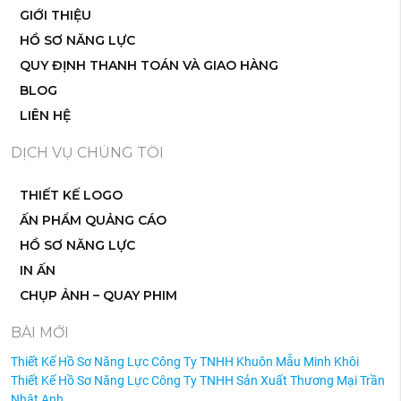
GIỚI THIỆU
HỒ SƠ NĂNG LỰC
QUY ĐỊNH THANH TOÁN VÀ GIAO HÀNG
BLOG
LIÊN HỆ
DỊCH VỤ CHÚNG TÔI
THIẾT KẾ LOGO
ẤN PHẨM QUẢNG CÁO
HỒ SƠ NĂNG LỰC
IN ẤN
CHỤP ẢNH – QUAY PHIM
BÀI MỚI
Thiết Kế Hồ Sơ Năng Lực Công Ty TNHH Khuôn Mẫu Minh Khôi
Thiết Kế Hồ Sơ Năng Lực Công Ty TNHH Sản Xuất Thương Mại Trần
Nhật Anh