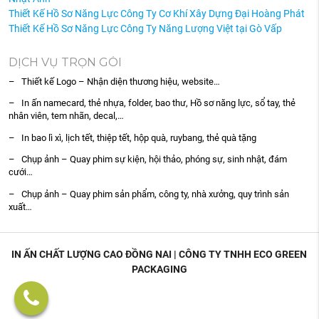
Thiết Kế Hồ Sơ Năng Lực Công Ty Cơ Khí Xây Dựng Đại Hoàng Phát
Thiết Kế Hồ Sơ Năng Lực Công Ty Năng Lượng Việt tại Gò Vấp
DỊCH VỤ TRỌN GÓI
– Thiết kế Logo – Nhận diện thương hiệu, website…
– In ấn namecard, thẻ nhựa, folder, bao thư, Hồ sơ năng lực, sổ tay, thẻ
nhân viên, tem nhãn, decal,…
– In bao lì xì, lịch tết, thiệp tết, hộp quà, ruybang, thẻ quà tặng
– Chụp ảnh – Quay phim sự kiện, hội thảo, phóng sự, sinh nhật, đám
cưới…
– Chụp ảnh – Quay phim sản phẩm, công ty, nhà xưởng, quy trình sản
xuất…
IN ẤN CHẤT LƯỢNG CAO ĐỒNG NAI | CÔNG TY TNHH ECO GREEN
PACKAGING