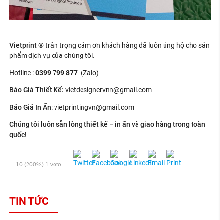
Vietprint ®
trân trọng cám ơn khách hàng đã luôn ủng hộ cho sản
phẩm dịch vụ của chúng tôi.
Hotline :
0399 799 877
(Zalo)
Báo Giá Thiết Kế
:
vietdesignervnn@gmail.com
Báo Giá In Ấn
: v
ietprintingvn@gmail.com
Chúng tôi luôn sẵn lòng thiết kế – in ấn và giao hàng trong toàn
quốc!
10
(200%)
1
vote
TIN TỨC