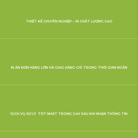
THIẾT KẾ CHUYÊN NGHIỆP – IN CHẤT LƯỢNG CAO
IN ẤN ĐƠN HÀNG LỚN VÀ GIAO HÀNG CHỈ TRONG THỜI GIAN NGẮN
DỊCH VỤ XỬ LÝ TỐT NHẤT TRONG 24H SAU KHI NHẬN THÔNG TIN