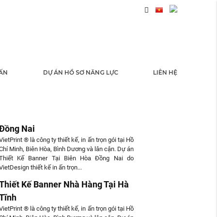
 ẤN
DỰ ÁN HỒ SƠ NĂNG LỰC
LIÊN HỆ
 TỨC
Thiết Kế Banner Tại Biên Hòa
Đồng Nai
VietPrint ® là công ty thiết kế, in ấn trọn gói tại Hồ
Chí Minh, Biên Hòa, Bình Dương và lân cận. Dự án
Thiết Kế Banner Tại Biên Hòa Đồng Nai do
VietDesign thiết kế in ấn trọn...
Thiết Kế Banner Nhà Hàng Tại Hà
Tĩnh
VietPrint ® là công ty thiết kế, in ấn trọn gói tại Hồ