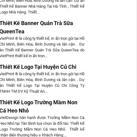
Chí Minh, Biên Hòa, Bình Dương và lân cận. Dự án
Thiết Kế Banner Nhà Hàng Tại Hà Tĩnh , Thiết Kế
Logo Nhà Hàng. Thiết...
Thiết Kế Banner Quán Trà Sữa
QueenTea
VietPrint ® là công ty thiết kế, in ấn trọn gói tại Hồ
Chí Minh, Biên Hòa, Bình Dương và lân cận. . Dự
án Thiết Kế Banner Quán Trà Sữa QueenTea do
VietPrint thiết kế in ấn trọn...
Thiết Kế Logo Tại Huyện Củ Chi
VietPrint ® là công ty thiết kế, in ấn trọn gói tại Hồ
Chí Minh, Biên Hòa, Bình Dương và lân cận. . Dự
án Thiết Kế Logo Tại Huyện Củ Chi Công Ty
TNHH TM DV Kỹ Thuật An...
Thiết Kế Logo Trường Mầm Non
Cá Heo Nhỏ
VietDesign hân hạnh được Trường Mầm Non Cá
Heo Nhỏ tại Tân Bình lựa chọn là đối tác Thiết Kế
Logo Trường Mầm Non Cá Heo Nhỏ. Thiết kế
nhận diện thương hiệu ๏ Khách Hàng:...