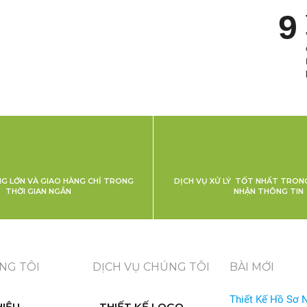
NG LỚN VÀ GIAO HÀNG CHỈ TRONG
DỊCH VỤ XỬ LÝ TỐT NHẤT TRONG
THỜI GIAN NGẮN
NHẬN THÔNG TIN
NG TÔI
DỊCH VỤ CHÚNG TÔI
BÀI MỚI
Thiết Kế Hồ Sơ 
HIỆU
THIẾT KẾ LOGO