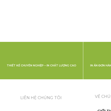
THIẾT KẾ CHUYÊN NGHIỆP – IN CHẤT LƯỢNG CAO
IN ẤN ĐƠN HÀ
VỀ CHÚ
LIÊN HỆ CHÚNG TÔI
GIỚI T