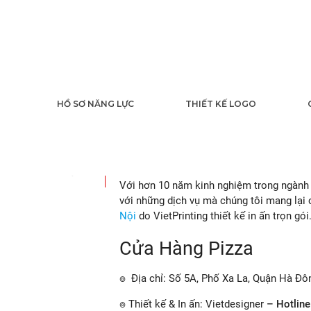
In Hộp Đựng Bá
HỒ SƠ NĂNG LỰC
THIẾT KẾ LOGO
Đồng Nai
07
2021
VietPrinting ®
là công ty
thiết kế, in ấn t
Với hơn 10 năm kinh nghiệm trong ngành i
với những dịch vụ mà chúng tôi mang lại
Nội
do VietPrinting thiết kế in ấn trọn gói
Cửa Hàng Pizza
๏ Địa chỉ: Số 5A, Phố Xa La, Quận Hà Đô
๏ Thiết kế & In ấn: Vietdesigner
– Hotline