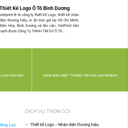
Thiết Kế Logo Ô Tô Bình Dương
Vietprint ® là công ty thiết kế Logo, thiết kế nhận
diện thương hiệu, in ấn trọn gói tại Hồ Chí Minh,
Biên Hòa, Bình Dương và lân cận. VietPrint hân
hạnh được Công Ty TNHH TM DV Ô Tô...
 24H SAU KHI
100% BẢO MẬT THÔNG TIN CỦA QUÝ KHÁCH
DỊCH VỤ TRỌN GÓI
Năng Lực
– Thiết kế Logo – Nhận diện thương hiệu,