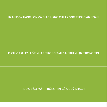
IN ẤN ĐƠN HÀNG LỚN VÀ GIAO HÀNG CHỈ TRONG THỜI GIAN NGẮN
DỊCH VỤ XỬ LÝ TỐT NHẤT TRONG 24H SAU KHI NHẬN THÔNG TIN
100% BẢO MẬT THÔNG TIN CỦA QUÝ KHÁCH