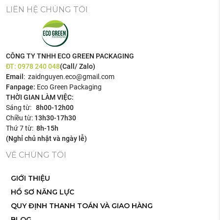
LIÊN HỆ CHÚNG TÔI
CÔNG TY TNHH ECO GREEN PACKAGING
ĐT:
0978 240 048
(Call/ Zalo)
Email
: zaidnguyen.eco@gmail.com
Fanpage:
Eco Green Packaging
THỜI GIAN LÀM VIỆC:
Sáng từ:
8h00-12h00
Chiều từ:
13h30-17h30
Thứ 7 từ:
8h-15h
(Nghỉ chủ nhật và ngày lễ)
VỀ CHÚNG TÔI
GIỚI THIỆU
HỒ SƠ NĂNG LỰC
QUY ĐỊNH THANH TOÁN VÀ GIAO HÀNG
BLOG