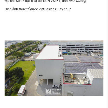
Địa chỉ: Số 05 đại lộ tự do, KCN VSIP 1, tỉnh
Bình Dương
Hình ảnh thực tế được VietDesign Quay chụp