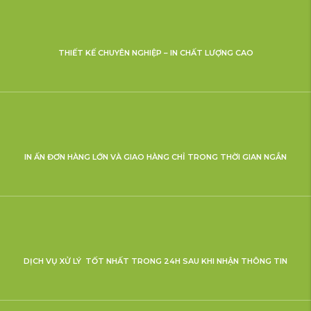
THIẾT KẾ CHUYÊN NGHIỆP – IN CHẤT LƯỢNG CAO
IN ẤN ĐƠN HÀNG LỚN VÀ GIAO HÀNG CHỈ TRONG THỜI GIAN NGẮN
DỊCH VỤ XỬ LÝ TỐT NHẤT TRONG 24H SAU KHI NHẬN THÔNG TIN