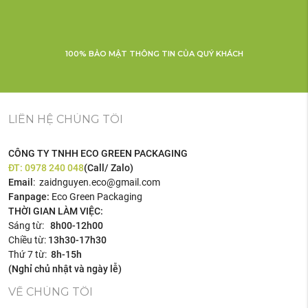
100% BẢO MẬT THÔNG TIN CỦA QUÝ KHÁCH
LIÊN HỆ CHÚNG TÔI
CÔNG TY TNHH ECO GREEN PACKAGING
ĐT:
0978 240 048
(Call/ Zalo)
Email
: zaidnguyen.eco@gmail.com
Fanpage:
Eco Green Packaging
THỜI GIAN LÀM VIỆC:
Sáng từ:
8h00-12h00
Chiều từ:
13h30-17h30
Thứ 7 từ:
8h-15h
(Nghỉ chủ nhật và ngày lễ)
VỀ CHÚNG TÔI