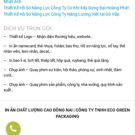
Nhật Anh
Thiết Kế Hồ Sơ Năng Lực Công Ty Cơ Khí Xây Dựng Đại Hoàng Phát
Thiết Kế Hồ Sơ Năng Lực Công Ty Năng Lượng Việt tại Gò Vấp
DỊCH VỤ TRỌN GÓI
– Thiết kế Logo – Nhận diện thương hiệu, website…
– In ấn namecard, thẻ nhựa, folder, bao thư, Hồ sơ năng lực, sổ tay, thẻ
nhân viên, tem nhãn, decal,…
– In bao lì xì, lịch tết, thiệp tết, hộp quà, ruybang, thẻ quà tặng
– Chụp ảnh – Quay phim sự kiện, hội thảo, phóng sự, sinh nhật, đám
cưới…
– Chụp ảnh – Quay phim sản phẩm, công ty, nhà xưởng, quy trình sản
xuất…
IN ẤN CHẤT LƯỢNG CAO ĐỒNG NAI | CÔNG TY TNHH ECO GREEN
PACKAGING