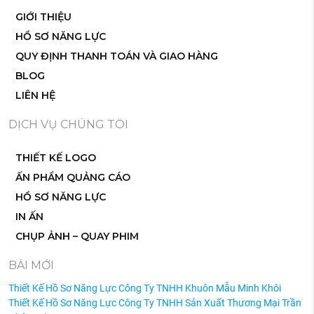
GIỚI THIỆU
HỒ SƠ NĂNG LỰC
QUY ĐỊNH THANH TOÁN VÀ GIAO HÀNG
BLOG
LIÊN HỆ
DỊCH VỤ CHÚNG TÔI
THIẾT KẾ LOGO
ẤN PHẨM QUẢNG CÁO
HỒ SƠ NĂNG LỰC
IN ẤN
CHỤP ẢNH – QUAY PHIM
BÀI MỚI
Thiết Kế Hồ Sơ Năng Lực Công Ty TNHH Khuôn Mẫu Minh Khôi
Thiết Kế Hồ Sơ Năng Lực Công Ty TNHH Sản Xuất Thương Mại Trần