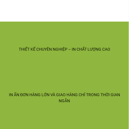
THIẾT KẾ CHUYÊN NGHIỆP – IN CHẤT LƯỢNG CAO
IN ẤN ĐƠN HÀNG LỚN VÀ GIAO HÀNG CHỈ TRONG THỜI GIAN
NGẮN