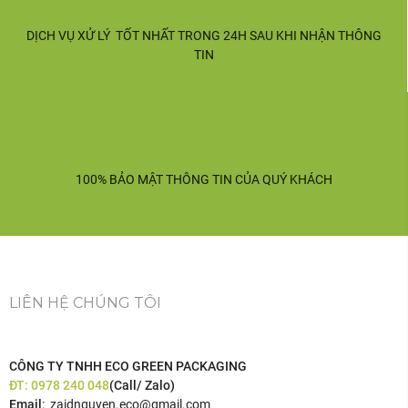
DỊCH VỤ XỬ LÝ TỐT NHẤT TRONG 24H SAU KHI NHẬN THÔNG
TIN
100% BẢO MẬT THÔNG TIN CỦA QUÝ KHÁCH
LIÊN HỆ CHÚNG TÔI
CÔNG TY TNHH ECO GREEN PACKAGING
ĐT:
0978 240 048
(Call/ Zalo)
Email
: zaidnguyen.eco@gmail.com