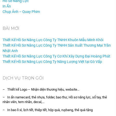
Hồ Sơ Năng Lực
In Ấn
Chụp Ảnh – Quay Phim
BÀI MỚI
Thiết Kế Hồ Sơ Năng Lực Công Ty TNHH Khuôn Mẫu Minh Khôi
Thiết Kế Hồ Sơ Năng Lực Công Ty TNHH Sản Xuất Thương Mại Trần
Nhật Anh
Thiết Kế Hồ Sơ Năng Lực Công Ty Cơ Khí Xây Dựng Đại Hoàng Phát
Thiết Kế Hồ Sơ Năng Lực Công Ty Năng Lượng Việt tại Gò Vấp
DỊCH VỤ TRỌN GÓI
– Thiết kế Logo – Nhận diện thương hiệu, website…
– In ấn namecard, thẻ nhựa, folder, bao thư, Hồ sơ năng lực, sổ tay, thẻ
nhân viên, tem nhãn, decal,…
– In bao lì xì, lịch tết, thiệp tết, hộp quà, ruybang, thẻ quà tặng