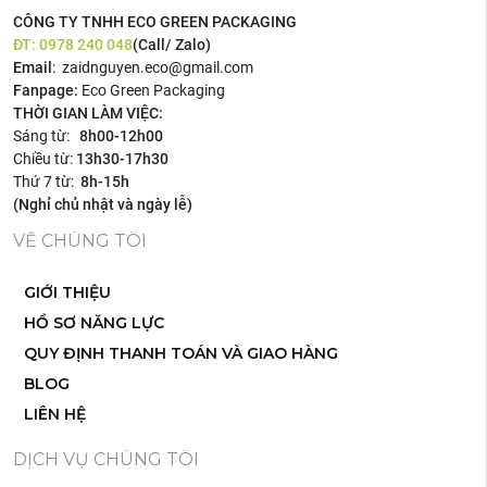
CÔNG TY TNHH ECO GREEN PACKAGING
ĐT:
0978 240 048
(Call/ Zalo)
Email
: zaidnguyen.eco@gmail.com
Fanpage:
Eco Green Packaging
THỜI GIAN LÀM VIỆC:
Sáng từ:
8h00-12h00
Chiều từ:
13h30-17h30
Thứ 7 từ:
8h-15h
(Nghỉ chủ nhật và ngày lễ)
VỀ CHÚNG TÔI
GIỚI THIỆU
HỒ SƠ NĂNG LỰC
QUY ĐỊNH THANH TOÁN VÀ GIAO HÀNG
BLOG
LIÊN HỆ
DỊCH VỤ CHÚNG TÔI