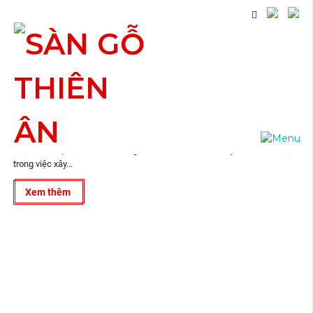
07
Thiết Kế Nội Thất Văn Phòng Tại Đồng Nai
2025
Trong những năm gần đây, Thiết Kế Nội Thất Văn Phòng Tại Đồng Nai đã
vượt ra khỏi phạm vi bố trí bàn ghế đơn thuần, trở thành yếu tố chiến lược
trong việc xây...
Xem thêm