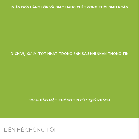
IN ẤN ĐƠN HÀNG LỚN VÀ GIAO HÀNG CHỈ TRONG THỜI GIAN NGẮN
DỊCH VỤ XỬ LÝ TỐT NHẤT TRONG 24H SAU KHI NHẬN THÔNG TIN
100% BẢO MẬT THÔNG TIN CỦA QUÝ KHÁCH
LIÊN HỆ CHÚNG TÔI