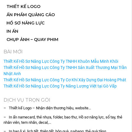
THIẾT KẾ LOGO
ẤN PHẨM QUẢNG CÁO
HỒ SƠ NĂNG LỰC
IN ẤN
CHỤP ẢNH – QUAY PHIM
BÀI MỚI
Thiết Kế Hồ Sơ Năng Lực Công Ty TNHH Khuôn Mẫu Minh Khôi
Thiết Kế Hồ Sơ Năng Lực Công Ty TNHH Sản Xuất Thương Mại Trần
Nhật Anh
Thiết Kế Hồ Sơ Năng Lực Công Ty Cơ Khí Xây Dựng Đại Hoàng Phát
Thiết Kế Hồ Sơ Năng Lực Công Ty Năng Lượng Việt tại Gò Vấp
DỊCH VỤ TRỌN GÓI
– Thiết kế Logo – Nhận diện thương hiệu, website…
– In ấn namecard, thẻ nhựa, folder, bao thư, Hồ sơ năng lực, sổ tay, thẻ
nhân viên, tem nhãn, decal,…
– In bao lì xì, lịch tết, thiệp tết, hộp quà, ruybang, thẻ quà tặng