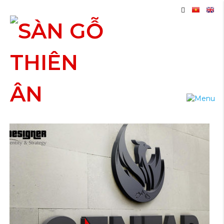
THIẾT KẾ LOGO THIẾT BỊ VỆ
SINH CAO CẤP