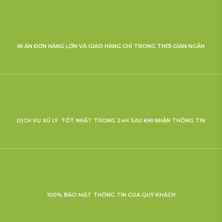
IN ẤN ĐƠN HÀNG LỚN VÀ GIAO HÀNG CHỈ TRONG THỜI GIAN NGẮN
DỊCH VỤ XỬ LÝ TỐT NHẤT TRONG 24H SAU KHI NHẬN THÔNG TIN
100% BẢO MẬT THÔNG TIN CỦA QUÝ KHÁCH