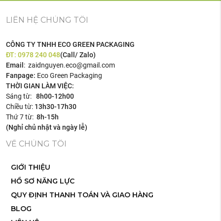
LIÊN HỆ CHÚNG TÔI
CÔNG TY TNHH ECO GREEN PACKAGING
ĐT:
0978 240 048
(Call/ Zalo)
Email
: zaidnguyen.eco@gmail.com
Fanpage:
Eco Green Packaging
THỜI GIAN LÀM VIỆC:
Sáng từ:
8h00-12h00
Chiều từ:
13h30-17h30
Thứ 7 từ:
8h-15h
(Nghỉ chủ nhật và ngày lễ)
VỀ CHÚNG TÔI
GIỚI THIỆU
HỒ SƠ NĂNG LỰC
QUY ĐỊNH THANH TOÁN VÀ GIAO HÀNG
BLOG