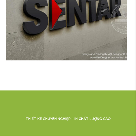
THIẾT KẾ CHUYÊN NGHIỆP – IN CHẤT LƯỢNG CAO
THIẾT KẾ LOGO THIẾT BỊ VỆ SINH SENTAR |
VIETPRINTING ®