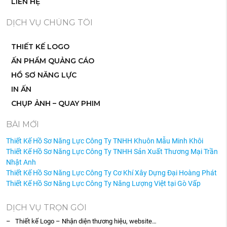
LIÊN HỆ
DỊCH VỤ CHÚNG TÔI
THIẾT KẾ LOGO
ẤN PHẨM QUẢNG CÁO
HỒ SƠ NĂNG LỰC
IN ẤN
CHỤP ẢNH – QUAY PHIM
BÀI MỚI
Thiết Kế Hồ Sơ Năng Lực Công Ty TNHH Khuôn Mẫu Minh Khôi
Thiết Kế Hồ Sơ Năng Lực Công Ty TNHH Sản Xuất Thương Mại Trần
Nhật Anh
Thiết Kế Hồ Sơ Năng Lực Công Ty Cơ Khí Xây Dựng Đại Hoàng Phát
Thiết Kế Hồ Sơ Năng Lực Công Ty Năng Lượng Việt tại Gò Vấp
DỊCH VỤ TRỌN GÓI
– Thiết kế Logo – Nhận diện thương hiệu, website…