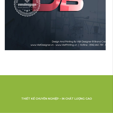
THIẾT KẾ CHUYÊN NGHIỆP – IN CHẤT LƯỢNG CAO
THIẾT KẾ LOGO Ô TÔ XE MÁY TÍN PHONG