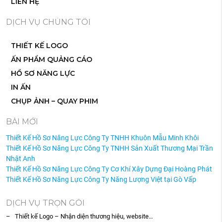
LIÊN HỆ
DỊCH VỤ CHÚNG TÔI
THIẾT KẾ LOGO
ẤN PHẨM QUẢNG CÁO
HỒ SƠ NĂNG LỰC
IN ẤN
CHỤP ẢNH – QUAY PHIM
BÀI MỚI
Thiết Kế Hồ Sơ Năng Lực Công Ty TNHH Khuôn Mẫu Minh Khôi
Thiết Kế Hồ Sơ Năng Lực Công Ty TNHH Sản Xuất Thương Mại Trần
Nhật Anh
Thiết Kế Hồ Sơ Năng Lực Công Ty Cơ Khí Xây Dựng Đại Hoàng Phát
Thiết Kế Hồ Sơ Năng Lực Công Ty Năng Lượng Việt tại Gò Vấp
DỊCH VỤ TRỌN GÓI
– Thiết kế Logo – Nhận diện thương hiệu, website…