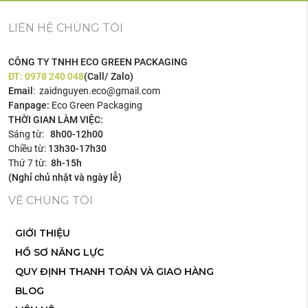
LIÊN HỆ CHÚNG TÔI
CÔNG TY TNHH ECO GREEN PACKAGING
ĐT:
0978 240 048
(Call/ Zalo)
Email
: zaidnguyen.eco@gmail.com
Fanpage:
Eco Green Packaging
THỜI GIAN LÀM VIỆC:
Sáng từ:
8h00-12h00
Chiều từ:
13h30-17h30
Thứ 7 từ:
8h-15h
(Nghỉ chủ nhật và ngày lễ)
VỀ CHÚNG TÔI
GIỚI THIỆU
HỒ SƠ NĂNG LỰC
QUY ĐỊNH THANH TOÁN VÀ GIAO HÀNG
BLOG