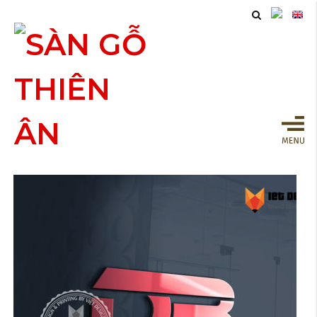
THIẾT KẾ LOGO PHỤ TÙNG
Ô TÔ XE MÁY