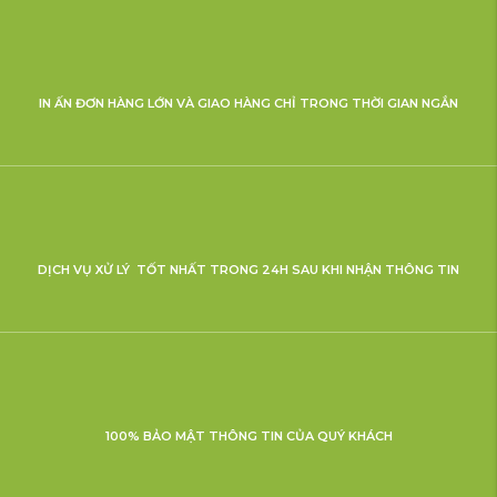
IN ẤN ĐƠN HÀNG LỚN VÀ GIAO HÀNG CHỈ TRONG THỜI GIAN NGẮN
DỊCH VỤ XỬ LÝ TỐT NHẤT TRONG 24H SAU KHI NHẬN THÔNG TIN
100% BẢO MẬT THÔNG TIN CỦA QUÝ KHÁCH