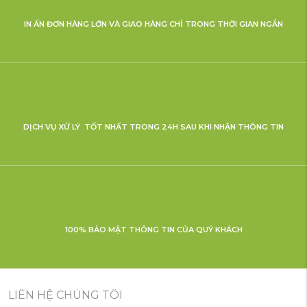
IN ẤN ĐƠN HÀNG LỚN VÀ GIAO HÀNG CHỈ TRONG THỜI GIAN NGẮN
DỊCH VỤ XỬ LÝ TỐT NHẤT TRONG 24H SAU KHI NHẬN THÔNG TIN
100% BẢO MẬT THÔNG TIN CỦA QUÝ KHÁCH
LIÊN HỆ CHÚNG TÔI