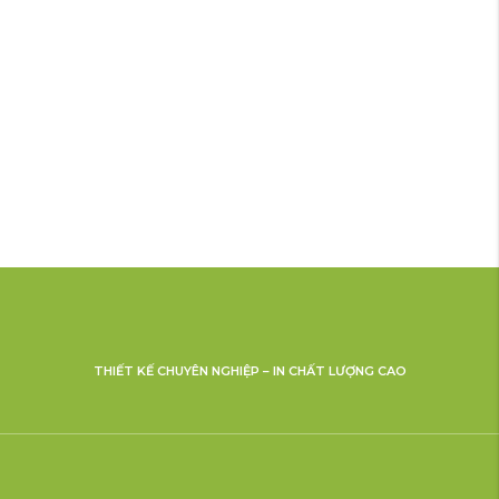
THIẾT KẾ CHUYÊN NGHIỆP – IN CHẤT LƯỢNG CAO
THIẾT KẾ LOGO Ô TÔ XE MÁY TÍN PHONG