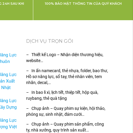
 24H SAU KHI
100% BẢO MẬT THÔNG TIN CỦA QUÝ KHÁCH
DỊCH VỤ TRỌN GÓI
Năng Lực
– Thiết kế Logo – Nhận diện thương hiệu,
website…
Khuôn
– In ấn namecard, thẻ nhựa, folder, bao thư,
Năng Lực
Hồ sơ năng lực, sổ tay, thẻ nhân viên, tem
ản Xuất
nhãn, decal,…
 Nhật
– In bao lì xì, lịch tết, thiệp tết, hộp quà,
ruybang, thẻ quà tặng
Năng Lực
Xây Dựng
– Chụp ảnh – Quay phim sự kiện, hội thảo,
phóng sự, sinh nhật, đám cưới…
Năng Lực
– Chụp ảnh – Quay phim sản phẩm, công
ợng Việt
ty, nhà xưởng, quy trình sản xuất…