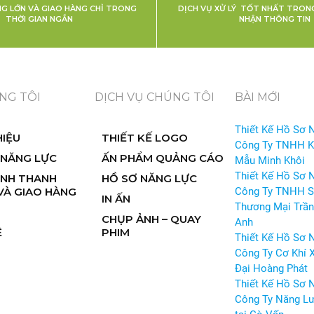
NG LỚN VÀ GIAO HÀNG CHỈ TRONG
DỊCH VỤ XỬ LÝ TỐT NHẤT TRONG
THỜI GIAN NGẮN
NHẬN THÔNG TIN
NG TÔI
DỊCH VỤ CHÚNG TÔI
BÀI MỚI
Thiết Kế Hồ Sơ 
HIỆU
THIẾT KẾ LOGO
Công Ty TNHH 
 NĂNG LỰC
ẤN PHẨM QUẢNG CÁO
Mẫu Minh Khôi
Thiết Kế Hồ Sơ 
ỊNH THANH
HỒ SƠ NĂNG LỰC
VÀ GIAO HÀNG
Công Ty TNHH S
IN ẤN
Thương Mại Trần
CHỤP ẢNH – QUAY
Anh
Ệ
PHIM
Thiết Kế Hồ Sơ 
Công Ty Cơ Khí 
Đại Hoàng Phát
Thiết Kế Hồ Sơ 
Công Ty Năng Lư