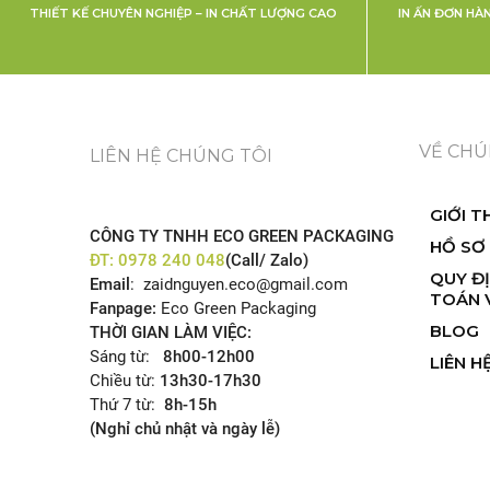
THIẾT KẾ CHUYÊN NGHIỆP – IN CHẤT LƯỢNG CAO
IN ẤN ĐƠN HÀ
THIẾT KẾ LOGO 5S CAFE ẤN TƯỢNG
VỀ CHÚ
LIÊN HỆ CHÚNG TÔI
GIỚI T
CÔNG TY TNHH ECO GREEN PACKAGING
HỒ SƠ
ĐT:
0978 240 048
(Call/ Zalo)
QUY Đ
Email
: zaidnguyen.eco@gmail.com
TOÁN 
Fanpage:
Eco Green Packaging
BLOG
THỜI GIAN LÀM VIỆC:
Sáng từ:
8h00-12h00
LIÊN H
Chiều từ:
13h30-17h30
Thứ 7 từ:
8h-15h
(Nghỉ chủ nhật và ngày lễ)