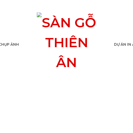
CHỤP ẢNH
DỰ ÁN IN
HIẾT KẾ LOGO 5S CAFE ẤN TƯỢ