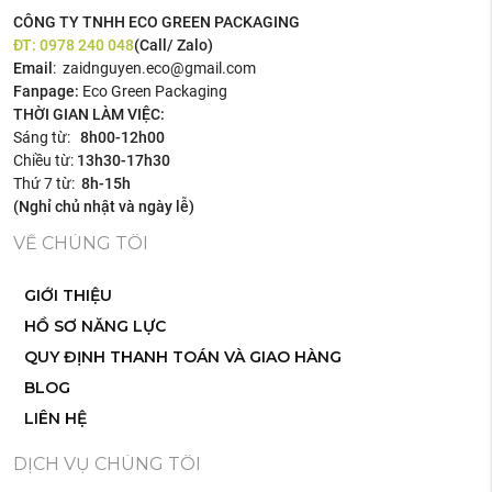
CÔNG TY TNHH ECO GREEN PACKAGING
ĐT:
0978 240 048
(Call/ Zalo)
Email
: zaidnguyen.eco@gmail.com
Fanpage:
Eco Green Packaging
THỜI GIAN LÀM VIỆC:
Sáng từ:
8h00-12h00
Chiều từ:
13h30-17h30
Thứ 7 từ:
8h-15h
(Nghỉ chủ nhật và ngày lễ)
VỀ CHÚNG TÔI
GIỚI THIỆU
HỒ SƠ NĂNG LỰC
QUY ĐỊNH THANH TOÁN VÀ GIAO HÀNG
BLOG
LIÊN HỆ
DỊCH VỤ CHÚNG TÔI