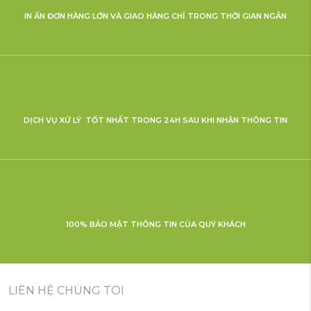
IN ẤN ĐƠN HÀNG LỚN VÀ GIAO HÀNG CHỈ TRONG THỜI GIAN NGẮN
DỊCH VỤ XỬ LÝ TỐT NHẤT TRONG 24H SAU KHI NHẬN THÔNG TIN
100% BẢO MẬT THÔNG TIN CỦA QUÝ KHÁCH
LIÊN HỆ CHÚNG TÔI