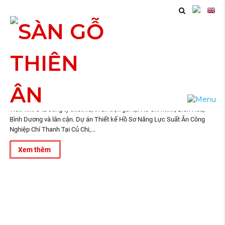
05
Thiết kế Hồ Sơ Năng Lực Suất Ăn Công Nghiệp Chí
2024
Thanh
VietPrint ® là công ty thiết kế, in ấn trọn gói tại Hồ Chí Minh, Biên Hòa,
Bình Dương và lân cận. Dự án Thiết kế Hồ Sơ Năng Lực Suất Ăn Công
Nghiệp Chí Thanh Tại Củ Chi,...
Xem thêm