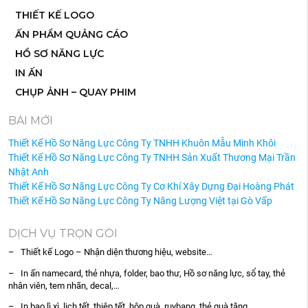
THIẾT KẾ LOGO
ẤN PHẨM QUẢNG CÁO
HỒ SƠ NĂNG LỰC
IN ẤN
CHỤP ẢNH – QUAY PHIM
BÀI MỚI
Thiết Kế Hồ Sơ Năng Lực Công Ty TNHH Khuôn Mẫu Minh Khôi
Thiết Kế Hồ Sơ Năng Lực Công Ty TNHH Sản Xuất Thương Mại Trần
Nhật Anh
Thiết Kế Hồ Sơ Năng Lực Công Ty Cơ Khí Xây Dựng Đại Hoàng Phát
Thiết Kế Hồ Sơ Năng Lực Công Ty Năng Lượng Việt tại Gò Vấp
DỊCH VỤ TRỌN GÓI
– Thiết kế Logo – Nhận diện thương hiệu, website…
– In ấn namecard, thẻ nhựa, folder, bao thư, Hồ sơ năng lực, sổ tay, thẻ
nhân viên, tem nhãn, decal,…
– In bao lì xì, lịch tết, thiệp tết, hộp quà, ruybang, thẻ quà tặng