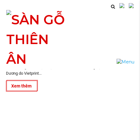
10
Thiết Kế Hồ Sơ Năng Lực Bến Cát Bình Dương
2018
Vietprint ® là công ty thiết kế, in ấn trọn gói tại Hồ Chí Minh, Biên Hòa,
Bình Dương và lân cận. Dự án Thiết Kế Hồ Sơ Năng Lực Bến Cát Bình
Dương do Vietprint...
Xem thêm