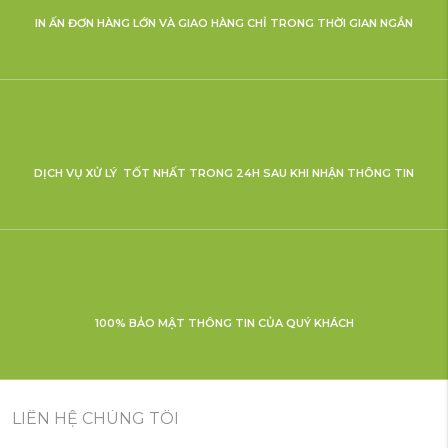
IN ẤN ĐƠN HÀNG LỚN VÀ GIAO HÀNG CHỈ TRONG THỜI GIAN NGẮN
DỊCH VỤ XỬ LÝ TỐT NHẤT TRONG 24H SAU KHI NHẬN THÔNG TIN
100% BẢO MẬT THÔNG TIN CỦA QUÝ KHÁCH
LIÊN HỆ CHÚNG TÔI