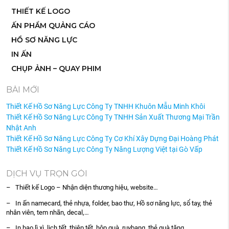
THIẾT KẾ LOGO
ẤN PHẨM QUẢNG CÁO
HỒ SƠ NĂNG LỰC
IN ẤN
CHỤP ẢNH – QUAY PHIM
BÀI MỚI
Thiết Kế Hồ Sơ Năng Lực Công Ty TNHH Khuôn Mẫu Minh Khôi
Thiết Kế Hồ Sơ Năng Lực Công Ty TNHH Sản Xuất Thương Mại Trần
Nhật Anh
Thiết Kế Hồ Sơ Năng Lực Công Ty Cơ Khí Xây Dựng Đại Hoàng Phát
Thiết Kế Hồ Sơ Năng Lực Công Ty Năng Lượng Việt tại Gò Vấp
DỊCH VỤ TRỌN GÓI
– Thiết kế Logo – Nhận diện thương hiệu, website…
– In ấn namecard, thẻ nhựa, folder, bao thư, Hồ sơ năng lực, sổ tay, thẻ
nhân viên, tem nhãn, decal,…
– In bao lì xì, lịch tết, thiệp tết, hộp quà, ruybang, thẻ quà tặng