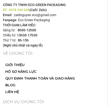
CÔNG TY TNHH ECO GREEN PACKAGING
ĐT:
0978 240 048
(Call/ Zalo)
Email
: zaidnguyen.eco@gmail.com
Fanpage:
Eco Green Packaging
THỜI GIAN LÀM VIỆC:
Sáng từ:
8h00-12h00
Chiều từ:
13h30-17h30
Thứ 7 từ:
8h-15h
(Nghỉ chủ nhật và ngày lễ)
VỀ CHÚNG TÔI
GIỚI THIỆU
HỒ SƠ NĂNG LỰC
QUY ĐỊNH THANH TOÁN VÀ GIAO HÀNG
BLOG
LIÊN HỆ
DỊCH VỤ CHÚNG TÔI