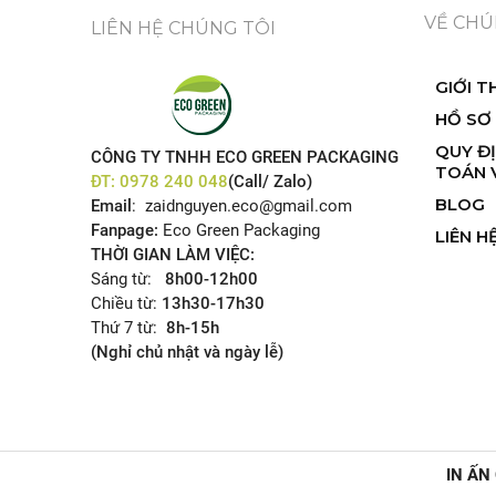
VỀ CHÚ
LIÊN HỆ CHÚNG TÔI
GIỚI T
HỒ SƠ
QUY Đ
CÔNG TY TNHH ECO GREEN PACKAGING
TOÁN 
ĐT:
0978 240 048
(Call/ Zalo)
BLOG
Email
: zaidnguyen.eco@gmail.com
Fanpage:
Eco Green Packaging
LIÊN H
THỜI GIAN LÀM VIỆC:
Sáng từ:
8h00-12h00
Chiều từ:
13h30-17h30
Thứ 7 từ:
8h-15h
(Nghỉ chủ nhật và ngày lễ)
IN ẤN