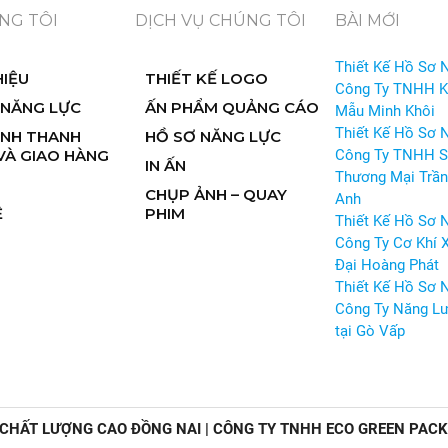
NG TÔI
DỊCH VỤ CHÚNG TÔI
BÀI MỚI
Thiết Kế Hồ Sơ 
HIỆU
THIẾT KẾ LOGO
Công Ty TNHH 
 NĂNG LỰC
ẤN PHẨM QUẢNG CÁO
Mẫu Minh Khôi
Thiết Kế Hồ Sơ 
ỊNH THANH
HỒ SƠ NĂNG LỰC
VÀ GIAO HÀNG
Công Ty TNHH S
IN ẤN
Thương Mại Trần
CHỤP ẢNH – QUAY
Anh
Ệ
PHIM
Thiết Kế Hồ Sơ 
Công Ty Cơ Khí 
Đại Hoàng Phát
Thiết Kế Hồ Sơ 
Công Ty Năng Lư
tại Gò Vấp
 CHẤT LƯỢNG CAO ĐỒNG NAI | CÔNG TY TNHH ECO GREEN PAC