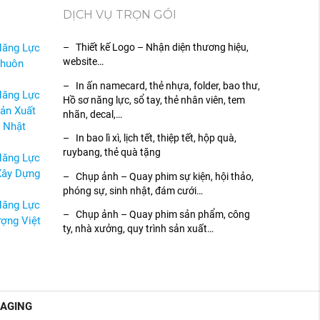
DỊCH VỤ TRỌN GÓI
Năng Lực
– Thiết kế Logo – Nhận diện thương hiệu,
website…
Khuôn
– In ấn namecard, thẻ nhựa, folder, bao thư,
Năng Lực
Hồ sơ năng lực, sổ tay, thẻ nhân viên, tem
ản Xuất
nhãn, decal,…
 Nhật
– In bao lì xì, lịch tết, thiệp tết, hộp quà,
ruybang, thẻ quà tặng
Năng Lực
Xây Dựng
– Chụp ảnh – Quay phim sự kiện, hội thảo,
phóng sự, sinh nhật, đám cưới…
Năng Lực
– Chụp ảnh – Quay phim sản phẩm, công
ợng Việt
ty, nhà xưởng, quy trình sản xuất…
KAGING