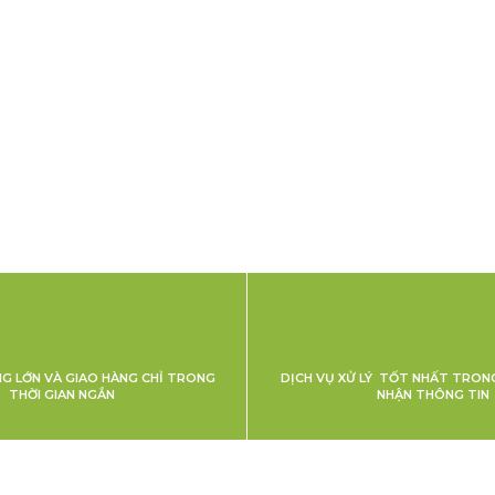
NG LỚN VÀ GIAO HÀNG CHỈ TRONG
DỊCH VỤ XỬ LÝ TỐT NHẤT TRONG
THỜI GIAN NGẮN
NHẬN THÔNG TIN