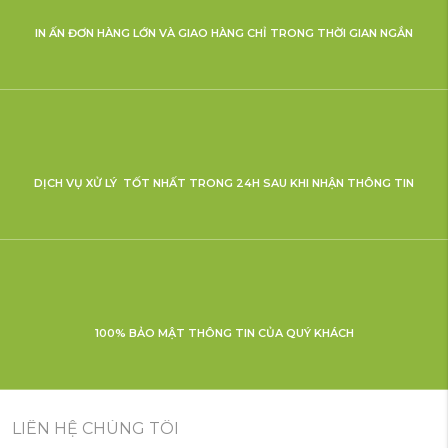
IN ẤN ĐƠN HÀNG LỚN VÀ GIAO HÀNG CHỈ TRONG THỜI GIAN NGẮN
DỊCH VỤ XỬ LÝ TỐT NHẤT TRONG 24H SAU KHI NHẬN THÔNG TIN
100% BẢO MẬT THÔNG TIN CỦA QUÝ KHÁCH
LIÊN HỆ CHÚNG TÔI