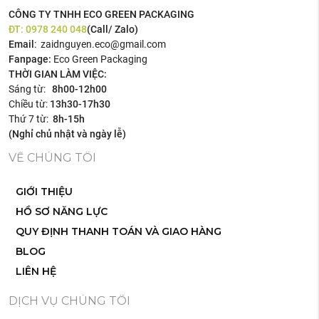
CÔNG TY TNHH ECO GREEN PACKAGING
ĐT:
0978 240 048
(Call/ Zalo)
Email
: zaidnguyen.eco@gmail.com
Fanpage:
Eco Green Packaging
THỜI GIAN LÀM VIỆC:
Sáng từ:
8h00-12h00
Chiều từ:
13h30-17h30
Thứ 7 từ:
8h-15h
(Nghỉ chủ nhật và ngày lễ)
VỀ CHÚNG TÔI
GIỚI THIỆU
HỒ SƠ NĂNG LỰC
QUY ĐỊNH THANH TOÁN VÀ GIAO HÀNG
BLOG
LIÊN HỆ
DỊCH VỤ CHÚNG TÔI