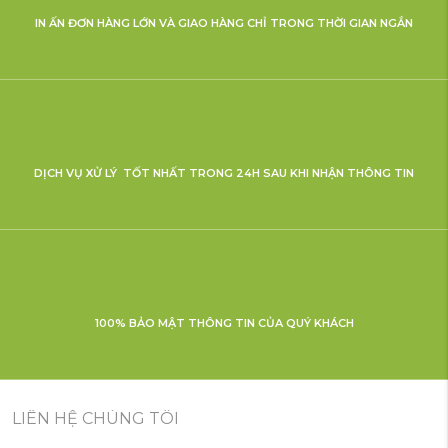
IN ẤN ĐƠN HÀNG LỚN VÀ GIAO HÀNG CHỈ TRONG THỜI GIAN NGẮN
DỊCH VỤ XỬ LÝ TỐT NHẤT TRONG 24H SAU KHI NHẬN THÔNG TIN
100% BẢO MẬT THÔNG TIN CỦA QUÝ KHÁCH
LIÊN HỆ CHÚNG TÔI