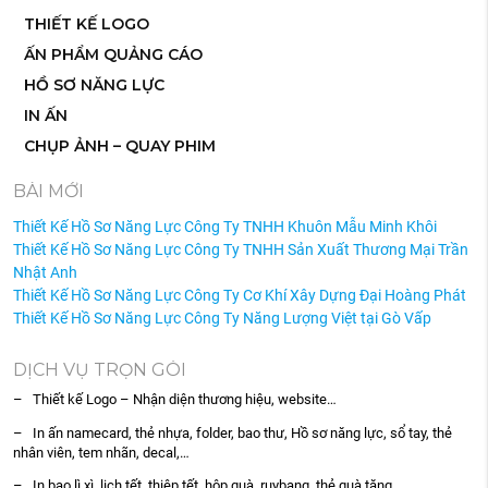
THIẾT KẾ LOGO
ẤN PHẨM QUẢNG CÁO
HỒ SƠ NĂNG LỰC
IN ẤN
CHỤP ẢNH – QUAY PHIM
BÀI MỚI
Thiết Kế Hồ Sơ Năng Lực Công Ty TNHH Khuôn Mẫu Minh Khôi
Thiết Kế Hồ Sơ Năng Lực Công Ty TNHH Sản Xuất Thương Mại Trần
Nhật Anh
Thiết Kế Hồ Sơ Năng Lực Công Ty Cơ Khí Xây Dựng Đại Hoàng Phát
Thiết Kế Hồ Sơ Năng Lực Công Ty Năng Lượng Việt tại Gò Vấp
DỊCH VỤ TRỌN GÓI
– Thiết kế Logo – Nhận diện thương hiệu, website…
– In ấn namecard, thẻ nhựa, folder, bao thư, Hồ sơ năng lực, sổ tay, thẻ
nhân viên, tem nhãn, decal,…
– In bao lì xì, lịch tết, thiệp tết, hộp quà, ruybang, thẻ quà tặng