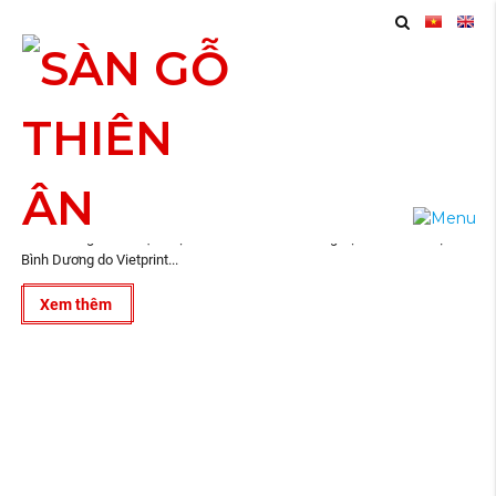
11
Thiết Kế Hồ Sơ Năng Lực Thủ Dầu Một
2020
Vietprint ® là công ty thiết kế, in ấn trọn gói tại Hồ Chí Minh, Biên Hòa,
Bình Dương và lân cận. Dự án Thiết Kế Hồ Sơ Năng Lực Thủ Dầu Một
Bình Dương do Vietprint...
Xem thêm