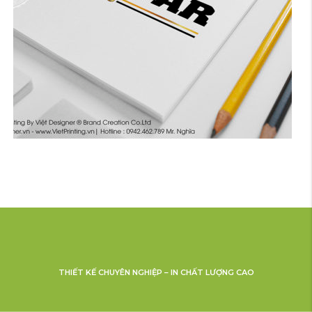
THIẾT KẾ CHUYÊN NGHIỆP – IN CHẤT LƯỢNG CAO
IN HỘP CARTON ĐỰNG BÓNG ĐÈN NEWSTAR