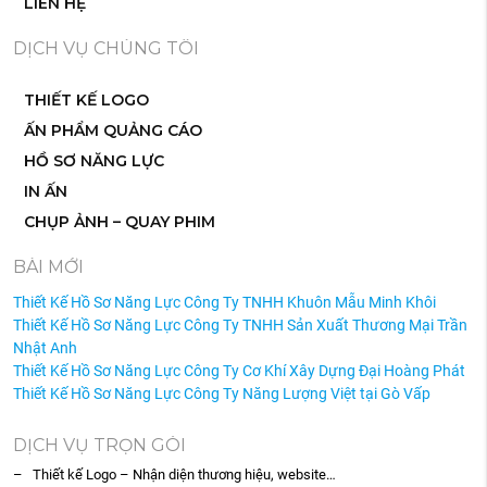
LIÊN HỆ
DỊCH VỤ CHÚNG TÔI
THIẾT KẾ LOGO
ẤN PHẨM QUẢNG CÁO
HỒ SƠ NĂNG LỰC
IN ẤN
CHỤP ẢNH – QUAY PHIM
BÀI MỚI
Thiết Kế Hồ Sơ Năng Lực Công Ty TNHH Khuôn Mẫu Minh Khôi
Thiết Kế Hồ Sơ Năng Lực Công Ty TNHH Sản Xuất Thương Mại Trần
Nhật Anh
Thiết Kế Hồ Sơ Năng Lực Công Ty Cơ Khí Xây Dựng Đại Hoàng Phát
Thiết Kế Hồ Sơ Năng Lực Công Ty Năng Lượng Việt tại Gò Vấp
DỊCH VỤ TRỌN GÓI
– Thiết kế Logo – Nhận diện thương hiệu, website…