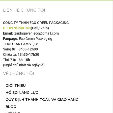
LIÊN HỆ CHÚNG TÔI
CÔNG TY TNHH ECO GREEN PACKAGING
ĐT:
0978 240 048
(Call/ Zalo)
Email
: zaidnguyen.eco@gmail.com
Fanpage:
Eco Green Packaging
THỜI GIAN LÀM VIỆC:
Sáng từ:
8h00-12h00
Chiều từ:
13h30-17h30
Thứ 7 từ:
8h-15h
(Nghỉ chủ nhật và ngày lễ)
VỀ CHÚNG TÔI
GIỚI THIỆU
HỒ SƠ NĂNG LỰC
QUY ĐỊNH THANH TOÁN VÀ GIAO HÀNG
BLOG