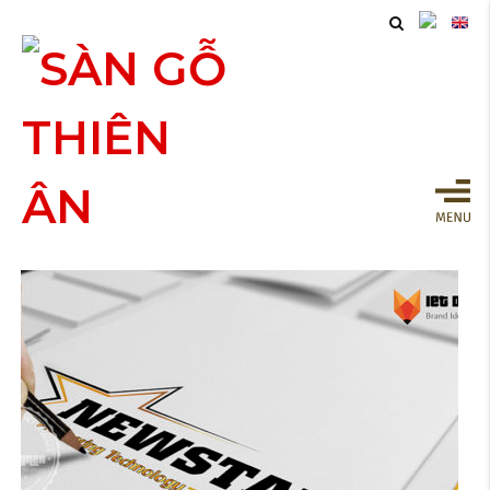
LÀM HỘP GIẤY ĐỰNG BÓNG
ĐÈN