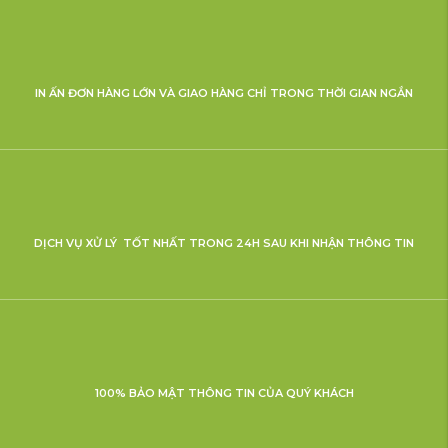
IN ẤN ĐƠN HÀNG LỚN VÀ GIAO HÀNG CHỈ TRONG THỜI GIAN NGẮN
DỊCH VỤ XỬ LÝ TỐT NHẤT TRONG 24H SAU KHI NHẬN THÔNG TIN
100% BẢO MẬT THÔNG TIN CỦA QUÝ KHÁCH