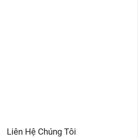
THIẾT KẾ CHUYÊN NGHIỆP – IN CHẤT LƯỢNG CAO
IN ẤN ĐƠN HÀNG LỚN VÀ GIAO HÀNG CHỈ TRONG THỜI GIAN NGẮN
DỊCH VỤ XỬ LÝ TỐT NHẤT TRONG 24H SAU KHI NHẬN THÔNG TIN
100% BẢO MẬT THÔNG TIN CỦA QUÝ KHÁCH
Liên Hệ Chúng Tôi