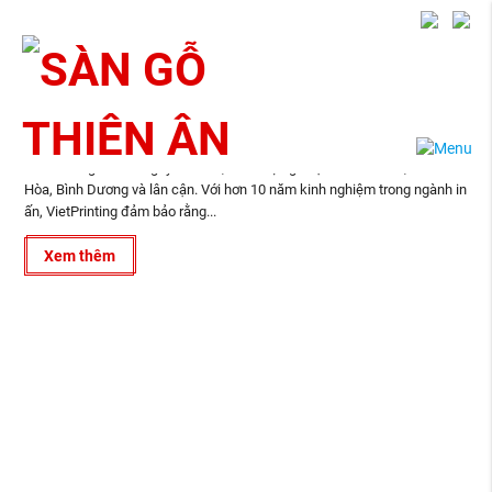
07
In Voucher Nhà Hàng Tại Biên Hòa
2021
VietPrinting ® là công ty thiết kế, in ấn trọn gói tại Hồ Chí Minh, Biên
Hòa, Bình Dương và lân cận. Với hơn 10 năm kinh nghiệm trong ngành in
ấn, VietPrinting đảm bảo rằng...
Xem thêm