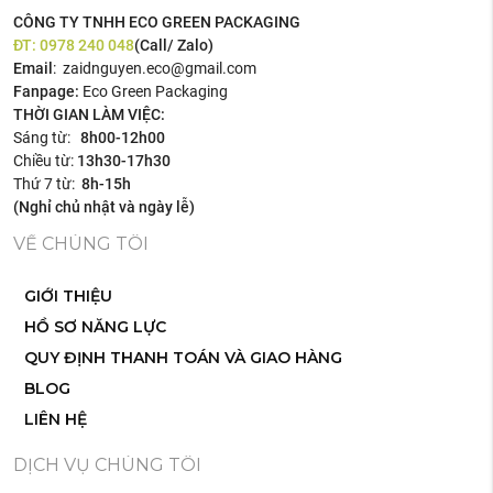
CÔNG TY TNHH ECO GREEN PACKAGING
ĐT:
0978 240 048
(Call/ Zalo)
Email
: zaidnguyen.eco@gmail.com
Fanpage:
Eco Green Packaging
THỜI GIAN LÀM VIỆC:
Sáng từ:
8h00-12h00
Chiều từ:
13h30-17h30
Thứ 7 từ:
8h-15h
(Nghỉ chủ nhật và ngày lễ)
VỀ CHÚNG TÔI
GIỚI THIỆU
HỒ SƠ NĂNG LỰC
QUY ĐỊNH THANH TOÁN VÀ GIAO HÀNG
BLOG
LIÊN HỆ
DỊCH VỤ CHÚNG TÔI