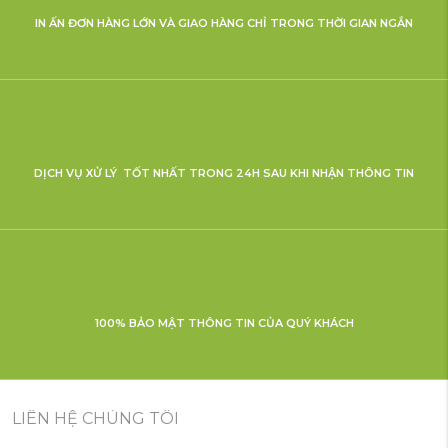
IN ẤN ĐƠN HÀNG LỚN VÀ GIAO HÀNG CHỈ TRONG THỜI GIAN NGẮN
DỊCH VỤ XỬ LÝ TỐT NHẤT TRONG 24H SAU KHI NHẬN THÔNG TIN
100% BẢO MẬT THÔNG TIN CỦA QUÝ KHÁCH
LIÊN HỆ CHÚNG TÔI