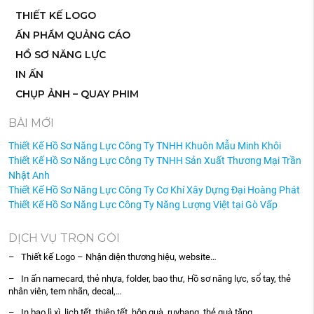
THIẾT KẾ LOGO
ẤN PHẨM QUẢNG CÁO
HỒ SƠ NĂNG LỰC
IN ẤN
CHỤP ẢNH – QUAY PHIM
BÀI MỚI
Thiết Kế Hồ Sơ Năng Lực Công Ty TNHH Khuôn Mẫu Minh Khôi
Thiết Kế Hồ Sơ Năng Lực Công Ty TNHH Sản Xuất Thương Mại Trần
Nhật Anh
Thiết Kế Hồ Sơ Năng Lực Công Ty Cơ Khí Xây Dựng Đại Hoàng Phát
Thiết Kế Hồ Sơ Năng Lực Công Ty Năng Lượng Việt tại Gò Vấp
DỊCH VỤ TRỌN GÓI
– Thiết kế Logo – Nhận diện thương hiệu, website…
– In ấn namecard, thẻ nhựa, folder, bao thư, Hồ sơ năng lực, sổ tay, thẻ
nhân viên, tem nhãn, decal,…
– In bao lì xì, lịch tết, thiệp tết, hộp quà, ruybang, thẻ quà tặng