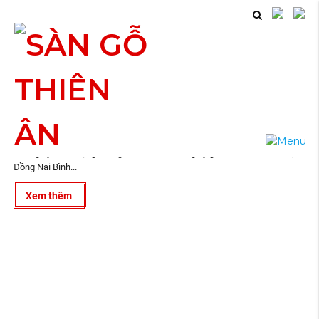
09
IN TÚI GIẤY Tại Đồng Nai Bình Dương
2019
IN TÚI GIẤY Tại Đồng Nai Bình Dương In túi giấy Couche, giấy mỹ thuật,
in túi giấy chất lượng cao, giá thành rẻ. In túi giấy giá rẻ, IN TÚI GIẤY Tại
Đồng Nai Bình...
Xem thêm