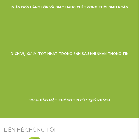
IN ẤN ĐƠN HÀNG LỚN VÀ GIAO HÀNG CHỈ TRONG THỜI GIAN NGẮN
DỊCH VỤ XỬ LÝ TỐT NHẤT TRONG 24H SAU KHI NHẬN THÔNG TIN
100% BẢO MẬT THÔNG TIN CỦA QUÝ KHÁCH
LIÊN HỆ CHÚNG TÔI