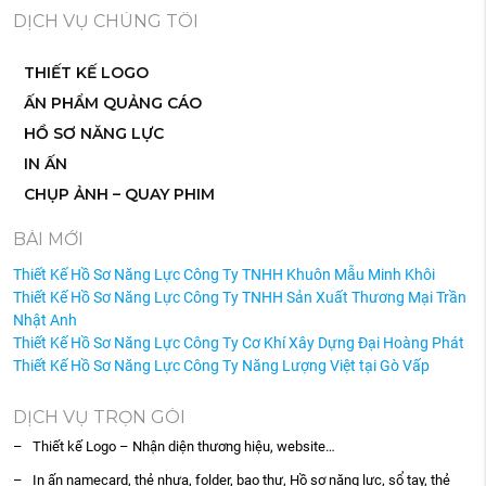
DỊCH VỤ CHÚNG TÔI
THIẾT KẾ LOGO
ẤN PHẨM QUẢNG CÁO
HỒ SƠ NĂNG LỰC
IN ẤN
CHỤP ẢNH – QUAY PHIM
BÀI MỚI
Thiết Kế Hồ Sơ Năng Lực Công Ty TNHH Khuôn Mẫu Minh Khôi
Thiết Kế Hồ Sơ Năng Lực Công Ty TNHH Sản Xuất Thương Mại Trần
Nhật Anh
Thiết Kế Hồ Sơ Năng Lực Công Ty Cơ Khí Xây Dựng Đại Hoàng Phát
Thiết Kế Hồ Sơ Năng Lực Công Ty Năng Lượng Việt tại Gò Vấp
DỊCH VỤ TRỌN GÓI
– Thiết kế Logo – Nhận diện thương hiệu, website…
– In ấn namecard, thẻ nhựa, folder, bao thư, Hồ sơ năng lực, sổ tay, thẻ