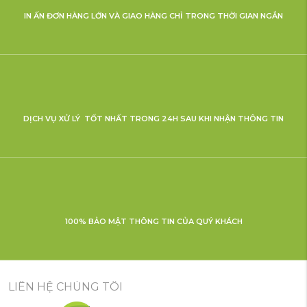
IN ẤN ĐƠN HÀNG LỚN VÀ GIAO HÀNG CHỈ TRONG THỜI GIAN NGẮN
DỊCH VỤ XỬ LÝ TỐT NHẤT TRONG 24H SAU KHI NHẬN THÔNG TIN
100% BẢO MẬT THÔNG TIN CỦA QUÝ KHÁCH
LIÊN HỆ CHÚNG TÔI