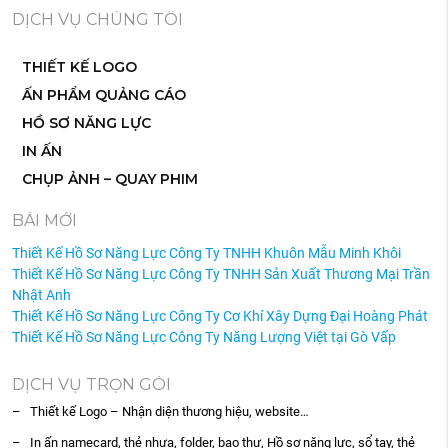
DỊCH VỤ CHÚNG TÔI
THIẾT KẾ LOGO
ẤN PHẨM QUẢNG CÁO
HỒ SƠ NĂNG LỰC
IN ẤN
CHỤP ẢNH – QUAY PHIM
BÀI MỚI
Thiết Kế Hồ Sơ Năng Lực Công Ty TNHH Khuôn Mẫu Minh Khôi
Thiết Kế Hồ Sơ Năng Lực Công Ty TNHH Sản Xuất Thương Mại Trần
Nhật Anh
Thiết Kế Hồ Sơ Năng Lực Công Ty Cơ Khí Xây Dựng Đại Hoàng Phát
Thiết Kế Hồ Sơ Năng Lực Công Ty Năng Lượng Việt tại Gò Vấp
DỊCH VỤ TRỌN GÓI
– Thiết kế Logo – Nhận diện thương hiệu, website…
– In ấn namecard, thẻ nhựa, folder, bao thư, Hồ sơ năng lực, sổ tay, thẻ