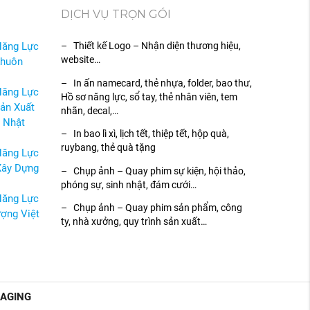
DỊCH VỤ TRỌN GÓI
Năng Lực
– Thiết kế Logo – Nhận diện thương hiệu,
website…
Khuôn
– In ấn namecard, thẻ nhựa, folder, bao thư,
Năng Lực
Hồ sơ năng lực, sổ tay, thẻ nhân viên, tem
ản Xuất
nhãn, decal,…
 Nhật
– In bao lì xì, lịch tết, thiệp tết, hộp quà,
ruybang, thẻ quà tặng
Năng Lực
Xây Dựng
– Chụp ảnh – Quay phim sự kiện, hội thảo,
phóng sự, sinh nhật, đám cưới…
Năng Lực
– Chụp ảnh – Quay phim sản phẩm, công
ợng Việt
ty, nhà xưởng, quy trình sản xuất…
KAGING