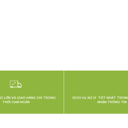
NG LỚN VÀ GIAO HÀNG CHỈ TRONG
DỊCH VỤ XỬ LÝ TỐT NHẤT TRONG
THỜI GIAN NGẮN
NHẬN THÔNG TIN