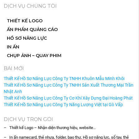
DỊCH VỤ CHÚNG TÔI
THIẾT KẾ LOGO
ẤN PHẨM QUẢNG CÁO
HỒ SƠ NĂNG LỰC
IN ẤN
CHỤP ẢNH – QUAY PHIM
BÀI MỚI
Thiết Kế Hồ Sơ Năng Lực Công Ty TNHH Khuôn Mẫu Minh Khôi
Thiết Kế Hồ Sơ Năng Lực Công Ty TNHH Sản Xuất Thương Mại Trần
Nhật Anh
Thiết Kế Hồ Sơ Năng Lực Công Ty Cơ Khí Xây Dựng Đại Hoàng Phát
Thiết Kế Hồ Sơ Năng Lực Công Ty Năng Lượng Việt tại Gò Vấp
DỊCH VỤ TRỌN GÓI
– Thiết kế Logo – Nhận diện thương hiệu, website…
– In ấn namecard, thẻ nhựa, folder, bao thư, Hồ sơ năng lực, sổ tay, thẻ