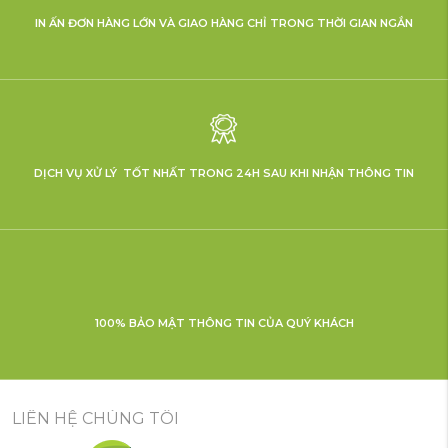
IN ẤN ĐƠN HÀNG LỚN VÀ GIAO HÀNG CHỈ TRONG THỜI GIAN NGẮN
DỊCH VỤ XỬ LÝ TỐT NHẤT TRONG 24H SAU KHI NHẬN THÔNG TIN
100% BẢO MẬT THÔNG TIN CỦA QUÝ KHÁCH
LIÊN HỆ CHÚNG TÔI