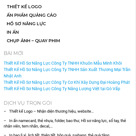
THIẾT KẾ LOGO
ẤN PHẨM QUẢNG CÁO
HỒ SƠ NĂNG LỰC
IN ẤN
CHỤP ẢNH – QUAY PHIM
BÀI MỚI
Thiết Kế Hồ Sơ Năng Lực Công Ty TNHH Khuôn Mẫu Minh Khôi
Thiết Kế Hồ Sơ Năng Lực Công Ty TNHH Sản Xuất Thương Mại Trần
Nhật Anh
Thiết Kế Hồ Sơ Năng Lực Công Ty Cơ Khí Xây Dựng Đại Hoàng Phát
Thiết Kế Hồ Sơ Năng Lực Công Ty Năng Lượng Việt tại Gò Vấp
DỊCH VỤ TRỌN GÓI
– Thiết kế Logo – Nhận diện thương hiệu, website…
– In ấn namecard, thẻ nhựa, folder, bao thư, Hồ sơ năng lực, sổ tay, thẻ
nhân viên, tem nhãn, decal,…
– In bao lì xì, lịch tết, thiệp tết, hộp quà, ruybang, thẻ quà tặng