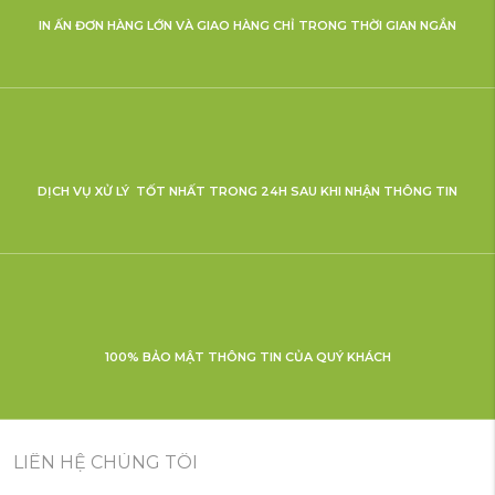
IN ẤN ĐƠN HÀNG LỚN VÀ GIAO HÀNG CHỈ TRONG THỜI GIAN NGẮN
DỊCH VỤ XỬ LÝ TỐT NHẤT TRONG 24H SAU KHI NHẬN THÔNG TIN
100% BẢO MẬT THÔNG TIN CỦA QUÝ KHÁCH
LIÊN HỆ CHÚNG TÔI