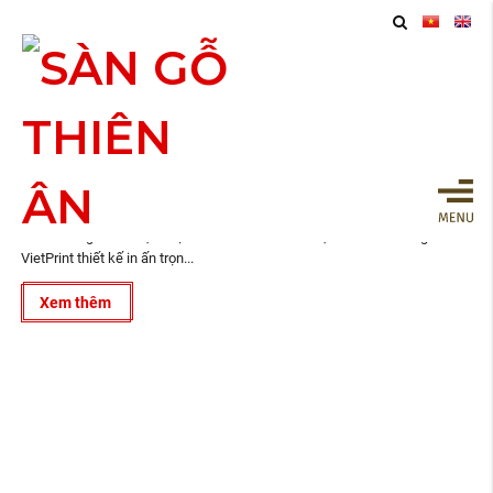
11
In Thẻ Nhân Viên Tại Biên Hòa Đồng Nai
2024
VietPrint ® là công ty thiết kế, in ấn trọn gói tại Hồ Chí Minh, Biên Hòa,
Bình Dương và lân cận. Dự án In Thẻ Nhân Viên tại Biên Hòa Đồng Nai do
VietPrint thiết kế in ấn trọn...
Xem thêm