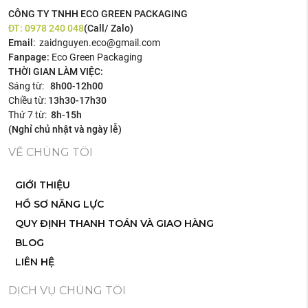
CÔNG TY TNHH ECO GREEN PACKAGING
ĐT:
0978 240 048
(Call/ Zalo)
Email
: zaidnguyen.eco@gmail.com
Fanpage:
Eco Green Packaging
THỜI GIAN LÀM VIỆC:
Sáng từ:
8h00-12h00
Chiều từ:
13h30-17h30
Thứ 7 từ:
8h-15h
(Nghỉ chủ nhật và ngày lễ)
VỀ CHÚNG TÔI
GIỚI THIỆU
HỒ SƠ NĂNG LỰC
QUY ĐỊNH THANH TOÁN VÀ GIAO HÀNG
BLOG
LIÊN HỆ
DỊCH VỤ CHÚNG TÔI