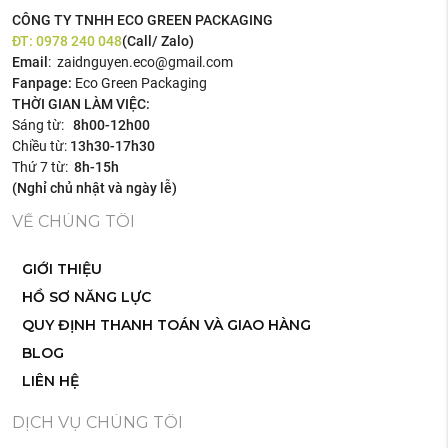
CÔNG TY TNHH ECO GREEN PACKAGING
ĐT:
0978 240 048
(Call/ Zalo)
Email
: zaidnguyen.eco@gmail.com
Fanpage:
Eco Green Packaging
THỜI GIAN LÀM VIỆC:
Sáng từ:
8h00-12h00
Chiều từ:
13h30-17h30
Thứ 7 từ:
8h-15h
(Nghỉ chủ nhật và ngày lễ)
VỀ CHÚNG TÔI
GIỚI THIỆU
HỒ SƠ NĂNG LỰC
QUY ĐỊNH THANH TOÁN VÀ GIAO HÀNG
BLOG
LIÊN HỆ
DỊCH VỤ CHÚNG TÔI