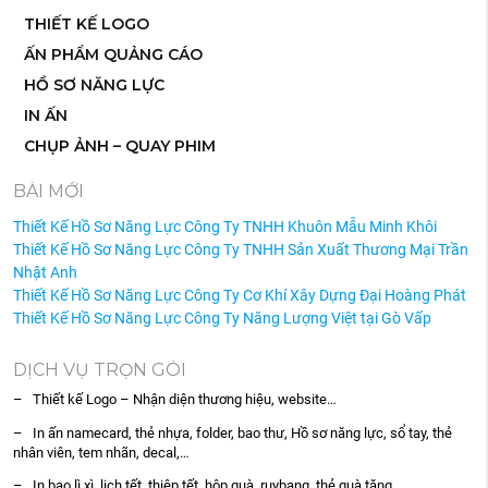
THIẾT KẾ LOGO
ẤN PHẨM QUẢNG CÁO
HỒ SƠ NĂNG LỰC
IN ẤN
CHỤP ẢNH – QUAY PHIM
BÀI MỚI
Thiết Kế Hồ Sơ Năng Lực Công Ty TNHH Khuôn Mẫu Minh Khôi
Thiết Kế Hồ Sơ Năng Lực Công Ty TNHH Sản Xuất Thương Mại Trần
Nhật Anh
Thiết Kế Hồ Sơ Năng Lực Công Ty Cơ Khí Xây Dựng Đại Hoàng Phát
Thiết Kế Hồ Sơ Năng Lực Công Ty Năng Lượng Việt tại Gò Vấp
DỊCH VỤ TRỌN GÓI
– Thiết kế Logo – Nhận diện thương hiệu, website…
– In ấn namecard, thẻ nhựa, folder, bao thư, Hồ sơ năng lực, sổ tay, thẻ
nhân viên, tem nhãn, decal,…
– In bao lì xì, lịch tết, thiệp tết, hộp quà, ruybang, thẻ quà tặng