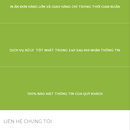
IN ẤN ĐƠN HÀNG LỚN VÀ GIAO HÀNG CHỈ TRONG THỜI GIAN NGẮN
DỊCH VỤ XỬ LÝ TỐT NHẤT TRONG 24H SAU KHI NHẬN THÔNG TIN
100% BẢO MẬT THÔNG TIN CỦA QUÝ KHÁCH
LIÊN HỆ CHÚNG TÔI