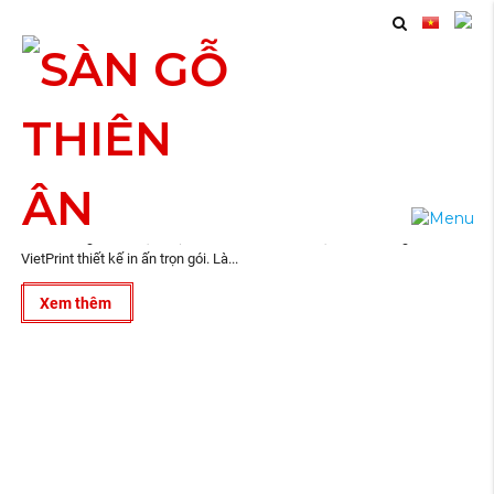
11
In Standee Giá Rẻ Tại Bình Dương
2024
VietPrint ® là công ty thiết kế, in ấn trọn gói tại Hồ Chí Minh, Biên Hòa,
Bình Dương và lân cận. Dự án In Standee Giá rẻ tại Bình Dương do
VietPrint thiết kế in ấn trọn gói. Là...
Xem thêm