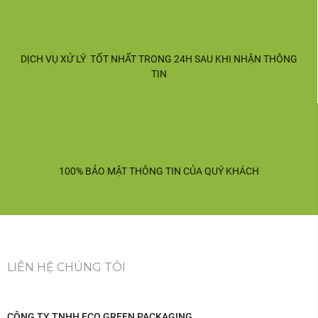
DỊCH VỤ XỬ LÝ TỐT NHẤT TRONG 24H SAU KHI NHẬN THÔNG
TIN
100% BẢO MẬT THÔNG TIN CỦA QUÝ KHÁCH
LIÊN HỆ CHÚNG TÔI
CÔNG TY TNHH ECO GREEN PACKAGING