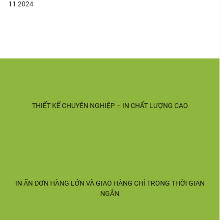
11
2024
THIẾT KẾ CHUYÊN NGHIỆP – IN CHẤT LƯỢNG CAO
IN ẤN ĐƠN HÀNG LỚN VÀ GIAO HÀNG CHỈ TRONG THỜI GIAN
NGẮN