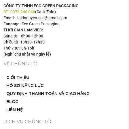
CÔNG TY TNHH ECO GREEN PACKAGING
ĐT:
0978 240 048
(Call/ Zalo)
Email
: zaidnguyen.eco@gmail.com
Fanpage:
Eco Green Packaging
THỜI GIAN LÀM VIỆC:
Sáng từ:
8h00-12h00
Chiều từ:
13h30-17h30
Thứ 7 từ:
8h-15h
(Nghỉ chủ nhật và ngày lễ)
VỀ CHÚNG TÔI
GIỚI THIỆU
HỒ SƠ NĂNG LỰC
QUY ĐỊNH THANH TOÁN VÀ GIAO HÀNG
BLOG
LIÊN HỆ
DỊCH VỤ CHÚNG TÔI