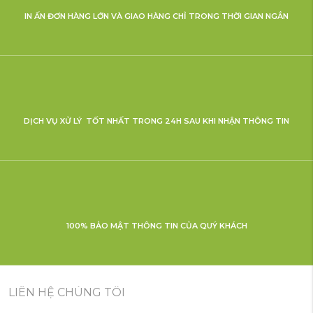
IN ẤN ĐƠN HÀNG LỚN VÀ GIAO HÀNG CHỈ TRONG THỜI GIAN NGẮN
DỊCH VỤ XỬ LÝ TỐT NHẤT TRONG 24H SAU KHI NHẬN THÔNG TIN
100% BẢO MẬT THÔNG TIN CỦA QUÝ KHÁCH
LIÊN HỆ CHÚNG TÔI