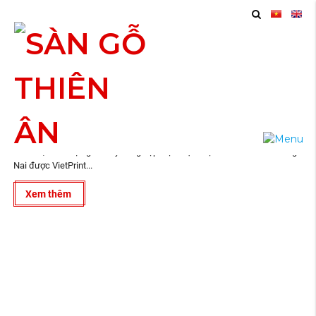
11
In Lịch Để Bàn Tại Biên Hòa Đồng Nai
2024
VietPrint – TOP 1 In Lịch Để Bàn Tại Biên Hòa Đồng Nai. Đơn vị chuyên
thiết kế, in ấn trọn gói chuyên nghiệp. Dịch vụ In Lịch Tết Biên Hòa Đồng
Nai được VietPrint...
Xem thêm