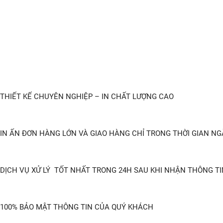
THIẾT KẾ CHUYÊN NGHIỆP – IN CHẤT LƯỢNG CAO
IN ẤN ĐƠN HÀNG LỚN VÀ GIAO HÀNG CHỈ TRONG THỜI GIAN N
DỊCH VỤ XỬ LÝ TỐT NHẤT TRONG 24H SAU KHI NHẬN THÔNG TI
100% BẢO MẬT THÔNG TIN CỦA QUÝ KHÁCH