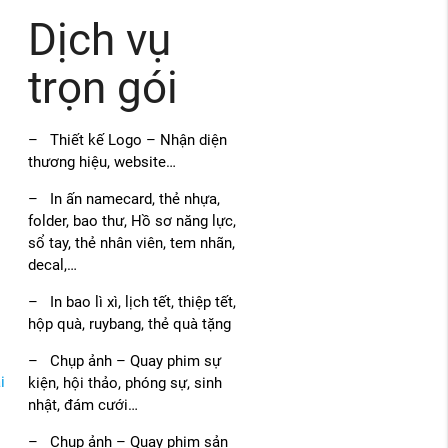
Dịch vụ
trọn gói
– Thiết kế Logo – Nhận diện
thương hiệu, website…
– In ấn namecard, thẻ nhựa,
folder, bao thư, Hồ sơ năng lực,
sổ tay, thẻ nhân viên, tem nhãn,
decal,…
– In bao lì xì, lịch tết, thiệp tết,
hộp quà, ruybang, thẻ quà tặng
– Chụp ảnh – Quay phim sự
i
kiện, hội thảo, phóng sự, sinh
nhật, đám cưới…
– Chụp ảnh – Quay phim sản