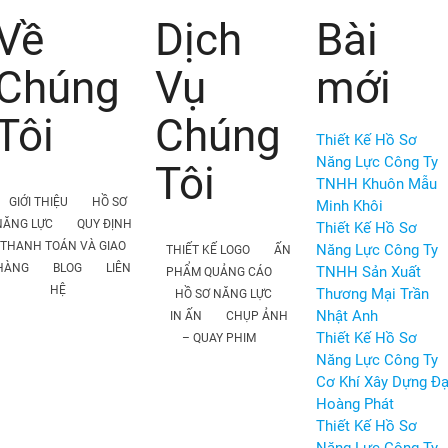
Về
Dịch
Bài
Chúng
Vụ
mới
Tôi
Chúng
Thiết Kế Hồ Sơ
Năng Lực Công Ty
Tôi
TNHH Khuôn Mẫu
GIỚI THIỆU
HỒ SƠ
Minh Khôi
NĂNG LỰC
QUY ĐỊNH
Thiết Kế Hồ Sơ
THANH TOÁN VÀ GIAO
Năng Lực Công Ty
THIẾT KẾ LOGO
ẤN
HÀNG
BLOG
LIÊN
TNHH Sản Xuất
PHẨM QUẢNG CÁO
HỆ
Thương Mại Trần
HỒ SƠ NĂNG LỰC
Nhật Anh
IN ẤN
CHỤP ẢNH
Thiết Kế Hồ Sơ
– QUAY PHIM
Năng Lực Công Ty
Cơ Khí Xây Dựng Đạ
Hoàng Phát
Thiết Kế Hồ Sơ