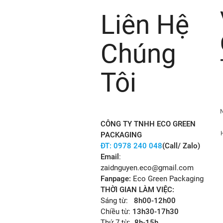
Liên Hệ
Chúng
Tôi
CÔNG TY TNHH ECO GREEN
PACKAGING
ĐT:
0978 240 048
(Call/ Zalo)
Email
:
zaidnguyen.eco@gmail.com
Fanpage:
Eco Green Packaging
THỜI GIAN LÀM VIỆC:
Sáng từ:
8h00-12h00
Chiều từ:
13h30-17h30
Thứ 7 từ:
8h-15h