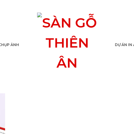
CHỤP ẢNH
DỰ ÁN IN
IN GIẤY GHI NHỚ