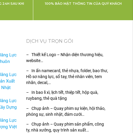
 24H SAU KHI
100% BẢO MẬT THÔNG TIN CỦA QUÝ KHÁCH
DỊCH VỤ TRỌN GÓI
Năng Lực
– Thiết kế Logo – Nhận diện thương hiệu,
website…
Khuôn
– In ấn namecard, thẻ nhựa, folder, bao thư,
Năng Lực
Hồ sơ năng lực, sổ tay, thẻ nhân viên, tem
ản Xuất
nhãn, decal,…
 Nhật
– In bao lì xì, lịch tết, thiệp tết, hộp quà,
ruybang, thẻ quà tặng
Năng Lực
Xây Dựng
– Chụp ảnh – Quay phim sự kiện, hội thảo,
phóng sự, sinh nhật, đám cưới…
Năng Lực
– Chụp ảnh – Quay phim sản phẩm, công
ợng Việt
ty, nhà xưởng, quy trình sản xuất…