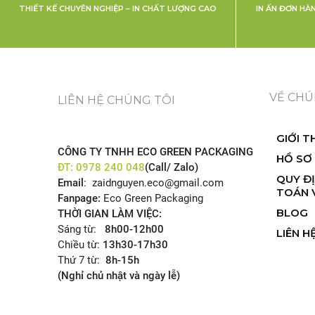
THIẾT KẾ CHUYÊN NGHIỆP – IN CHẤT LƯỢNG CAO
IN ẤN ĐƠN HÀ
IN SỔ TAY GHI CHÚ NOTE CÔNG TY BÁCH
QUANG
VỀ CHÚ
LIÊN HỆ CHÚNG TÔI
GIỚI T
CÔNG TY TNHH ECO GREEN PACKAGING
HỒ SƠ
ĐT:
0978 240 048
(Call/ Zalo)
QUY Đ
Email
: zaidnguyen.eco@gmail.com
TOÁN 
Fanpage:
Eco Green Packaging
BLOG
THỜI GIAN LÀM VIỆC:
Sáng từ:
8h00-12h00
LIÊN H
Chiều từ:
13h30-17h30
Thứ 7 từ:
8h-15h
(Nghỉ chủ nhật và ngày lễ)