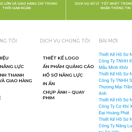
NG LỚN VÀ GIAO HÀNG CHỈ TRONG
DỊCH VỤ XỬ LÝ TỐT NHẤT TRONG
THỜI GIAN NGẮN
NHẬN THÔNG TIN
NG TÔI
DỊCH VỤ CHÚNG TÔI
BÀI MỚI
Thiết Kế Hồ Sơ 
HIỆU
THIẾT KẾ LOGO
Công Ty TNHH 
 NĂNG LỰC
ẤN PHẨM QUẢNG CÁO
Mẫu Minh Khôi
Thiết Kế Hồ Sơ 
ỊNH THANH
HỒ SƠ NĂNG LỰC
VÀ GIAO HÀNG
Công Ty TNHH S
IN ẤN
Thương Mại Trần
CHỤP ẢNH – QUAY
Anh
Ệ
PHIM
Thiết Kế Hồ Sơ 
Công Ty Cơ Khí 
Đại Hoàng Phát
Thiết Kế Hồ Sơ 
Công Ty Năng Lư