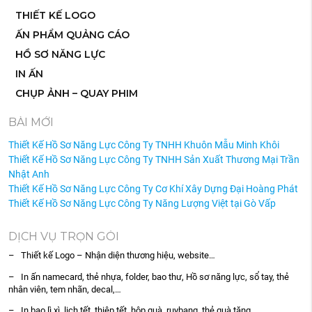
THIẾT KẾ LOGO
ẤN PHẨM QUẢNG CÁO
HỒ SƠ NĂNG LỰC
IN ẤN
CHỤP ẢNH – QUAY PHIM
BÀI MỚI
Thiết Kế Hồ Sơ Năng Lực Công Ty TNHH Khuôn Mẫu Minh Khôi
Thiết Kế Hồ Sơ Năng Lực Công Ty TNHH Sản Xuất Thương Mại Trần
Nhật Anh
Thiết Kế Hồ Sơ Năng Lực Công Ty Cơ Khí Xây Dựng Đại Hoàng Phát
Thiết Kế Hồ Sơ Năng Lực Công Ty Năng Lượng Việt tại Gò Vấp
DỊCH VỤ TRỌN GÓI
– Thiết kế Logo – Nhận diện thương hiệu, website…
– In ấn namecard, thẻ nhựa, folder, bao thư, Hồ sơ năng lực, sổ tay, thẻ
nhân viên, tem nhãn, decal,…
– In bao lì xì, lịch tết, thiệp tết, hộp quà, ruybang, thẻ quà tặng