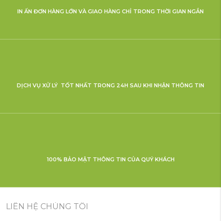
IN ẤN ĐƠN HÀNG LỚN VÀ GIAO HÀNG CHỈ TRONG THỜI GIAN NGẮN
DỊCH VỤ XỬ LÝ TỐT NHẤT TRONG 24H SAU KHI NHẬN THÔNG TIN
100% BẢO MẬT THÔNG TIN CỦA QUÝ KHÁCH
LIÊN HỆ CHÚNG TÔI