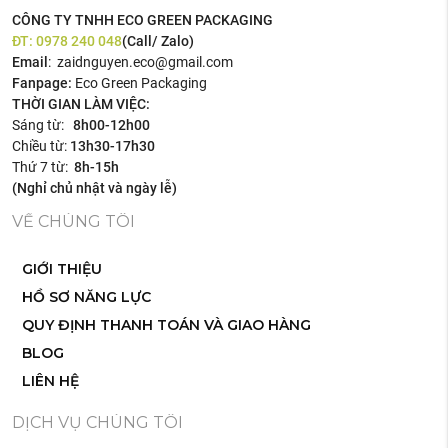
CÔNG TY TNHH ECO GREEN PACKAGING
ĐT:
0978 240 048
(Call/ Zalo)
Email
: zaidnguyen.eco@gmail.com
Fanpage:
Eco Green Packaging
THỜI GIAN LÀM VIỆC:
Sáng từ:
8h00-12h00
Chiều từ:
13h30-17h30
Thứ 7 từ:
8h-15h
(Nghỉ chủ nhật và ngày lễ)
VỀ CHÚNG TÔI
GIỚI THIỆU
HỒ SƠ NĂNG LỰC
QUY ĐỊNH THANH TOÁN VÀ GIAO HÀNG
BLOG
LIÊN HỆ
DỊCH VỤ CHÚNG TÔI