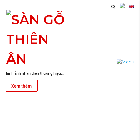
09
IN TEM NHÃN tại Biên Hòa Đồng Nai Bình Dương
2019
IN TEM NHÃN tại Biên Hòa Đồng Nai Bình Dương, Giao hàng tận nơi
Ngoài tác dụng cung cấp thông tin chi tiết của sản phẩm, tính thẩm mỹ,
hình ảnh nhận diện thương hiệu...
Xem thêm