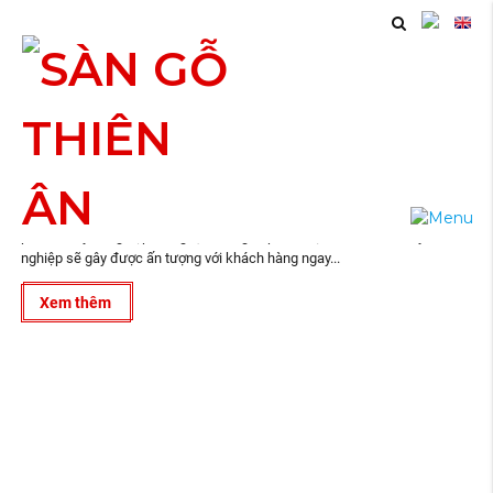
08
In Danh Thiếp – In namecard cao cấp
2019
In Danh Thiếp – In namecard cao cấp 100% khách hàng lựa chọn sản
phẩm chuyên nghiệp, sáng tạo, đẳng cấp Bởi một namecard chuyên
nghiệp sẽ gây được ấn tượng với khách hàng ngay...
Xem thêm