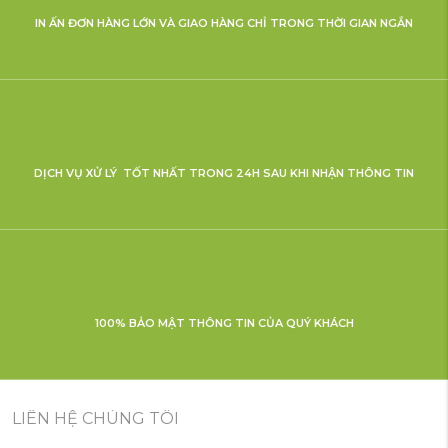
IN ẤN ĐƠN HÀNG LỚN VÀ GIAO HÀNG CHỈ TRONG THỜI GIAN NGẮN
DỊCH VỤ XỬ LÝ TỐT NHẤT TRONG 24H SAU KHI NHẬN THÔNG TIN
100% BẢO MẬT THÔNG TIN CỦA QUÝ KHÁCH
LIÊN HỆ CHÚNG TÔI