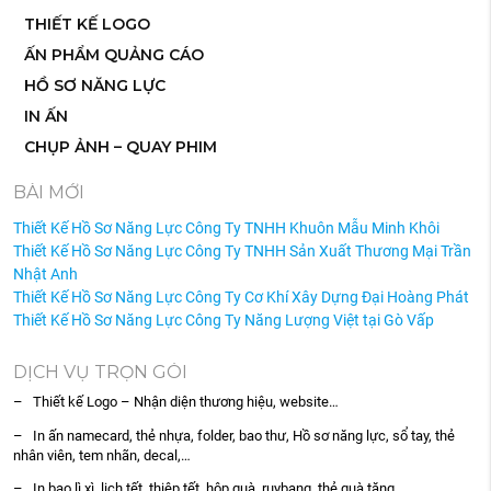
THIẾT KẾ LOGO
ẤN PHẨM QUẢNG CÁO
HỒ SƠ NĂNG LỰC
IN ẤN
CHỤP ẢNH – QUAY PHIM
BÀI MỚI
Thiết Kế Hồ Sơ Năng Lực Công Ty TNHH Khuôn Mẫu Minh Khôi
Thiết Kế Hồ Sơ Năng Lực Công Ty TNHH Sản Xuất Thương Mại Trần
Nhật Anh
Thiết Kế Hồ Sơ Năng Lực Công Ty Cơ Khí Xây Dựng Đại Hoàng Phát
Thiết Kế Hồ Sơ Năng Lực Công Ty Năng Lượng Việt tại Gò Vấp
DỊCH VỤ TRỌN GÓI
– Thiết kế Logo – Nhận diện thương hiệu, website…
– In ấn namecard, thẻ nhựa, folder, bao thư, Hồ sơ năng lực, sổ tay, thẻ
nhân viên, tem nhãn, decal,…
– In bao lì xì, lịch tết, thiệp tết, hộp quà, ruybang, thẻ quà tặng