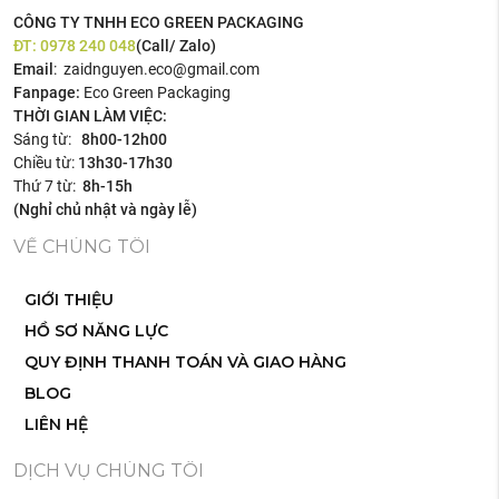
CÔNG TY TNHH ECO GREEN PACKAGING
ĐT:
0978 240 048
(Call/ Zalo)
Email
: zaidnguyen.eco@gmail.com
Fanpage:
Eco Green Packaging
THỜI GIAN LÀM VIỆC:
Sáng từ:
8h00-12h00
Chiều từ:
13h30-17h30
Thứ 7 từ:
8h-15h
(Nghỉ chủ nhật và ngày lễ)
VỀ CHÚNG TÔI
GIỚI THIỆU
HỒ SƠ NĂNG LỰC
QUY ĐỊNH THANH TOÁN VÀ GIAO HÀNG
BLOG
LIÊN HỆ
DỊCH VỤ CHÚNG TÔI