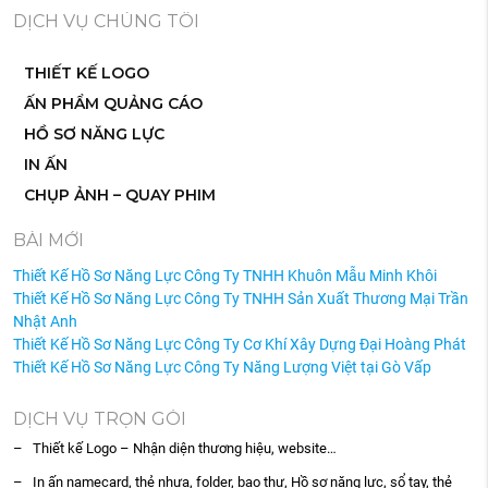
DỊCH VỤ CHÚNG TÔI
THIẾT KẾ LOGO
ẤN PHẨM QUẢNG CÁO
HỒ SƠ NĂNG LỰC
IN ẤN
CHỤP ẢNH – QUAY PHIM
BÀI MỚI
Thiết Kế Hồ Sơ Năng Lực Công Ty TNHH Khuôn Mẫu Minh Khôi
Thiết Kế Hồ Sơ Năng Lực Công Ty TNHH Sản Xuất Thương Mại Trần
Nhật Anh
Thiết Kế Hồ Sơ Năng Lực Công Ty Cơ Khí Xây Dựng Đại Hoàng Phát
Thiết Kế Hồ Sơ Năng Lực Công Ty Năng Lượng Việt tại Gò Vấp
DỊCH VỤ TRỌN GÓI
– Thiết kế Logo – Nhận diện thương hiệu, website…
– In ấn namecard, thẻ nhựa, folder, bao thư, Hồ sơ năng lực, sổ tay, thẻ