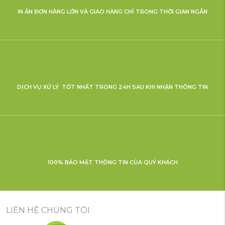
IN ẤN ĐƠN HÀNG LỚN VÀ GIAO HÀNG CHỈ TRONG THỜI GIAN NGẮN
DỊCH VỤ XỬ LÝ TỐT NHẤT TRONG 24H SAU KHI NHẬN THÔNG TIN
100% BẢO MẬT THÔNG TIN CỦA QUÝ KHÁCH
LIÊN HỆ CHÚNG TÔI