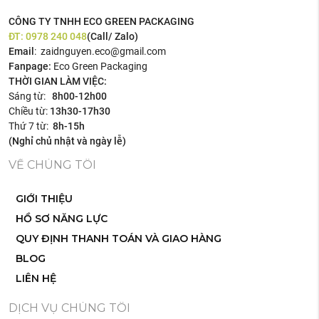
CÔNG TY TNHH ECO GREEN PACKAGING
ĐT:
0978 240 048
(Call/ Zalo)
Email
: zaidnguyen.eco@gmail.com
Fanpage:
Eco Green Packaging
THỜI GIAN LÀM VIỆC:
Sáng từ:
8h00-12h00
Chiều từ:
13h30-17h30
Thứ 7 từ:
8h-15h
(Nghỉ chủ nhật và ngày lễ)
VỀ CHÚNG TÔI
GIỚI THIỆU
HỒ SƠ NĂNG LỰC
QUY ĐỊNH THANH TOÁN VÀ GIAO HÀNG
BLOG
LIÊN HỆ
DỊCH VỤ CHÚNG TÔI