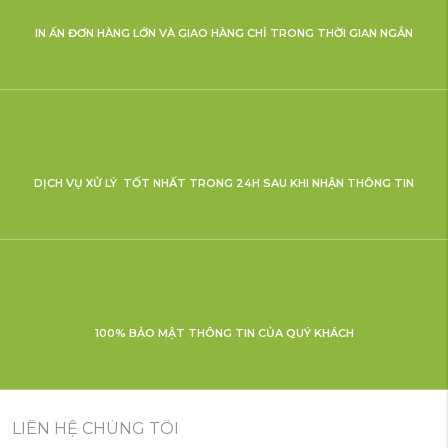
IN ẤN ĐƠN HÀNG LỚN VÀ GIAO HÀNG CHỈ TRONG THỜI GIAN NGẮN
DỊCH VỤ XỬ LÝ TỐT NHẤT TRONG 24H SAU KHI NHẬN THÔNG TIN
100% BẢO MẬT THÔNG TIN CỦA QUÝ KHÁCH
LIÊN HỆ CHÚNG TÔI