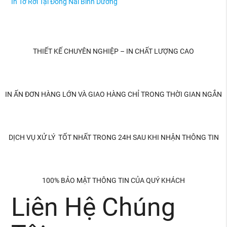
In Tờ Rơi Tại Đồng Nai Bình Dương
THIẾT KẾ CHUYÊN NGHIỆP – IN CHẤT LƯỢNG CAO
IN ẤN ĐƠN HÀNG LỚN VÀ GIAO HÀNG CHỈ TRONG THỜI GIAN NGẮN
DỊCH VỤ XỬ LÝ TỐT NHẤT TRONG 24H SAU KHI NHẬN THÔNG TIN
100% BẢO MẬT THÔNG TIN CỦA QUÝ KHÁCH
Liên Hệ Chúng