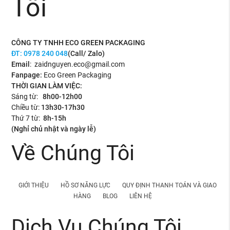
Tôi
CÔNG TY TNHH ECO GREEN PACKAGING
ĐT:
0978 240 048
(Call/ Zalo)
Email
: zaidnguyen.eco@gmail.com
Fanpage:
Eco Green Packaging
THỜI GIAN LÀM VIỆC:
Sáng từ:
8h00-12h00
Chiều từ:
13h30-17h30
Thứ 7 từ:
8h-15h
(Nghỉ chủ nhật và ngày lễ)
Về Chúng Tôi
GIỚI THIỆU
HỒ SƠ NĂNG LỰC
QUY ĐỊNH THANH TOÁN VÀ GIAO
HÀNG
BLOG
LIÊN HỆ
Dịch Vụ Chúng Tôi