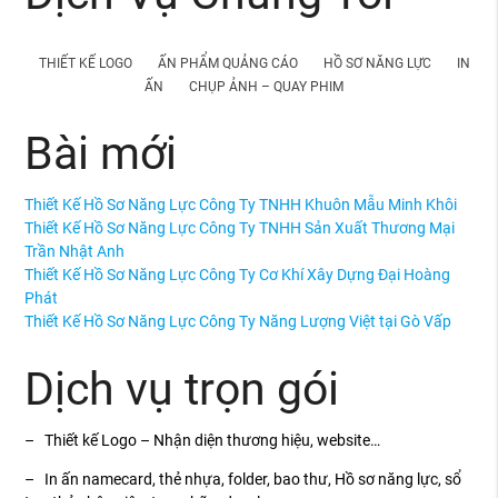
THIẾT KẾ LOGO
ẤN PHẨM QUẢNG CÁO
HỒ SƠ NĂNG LỰC
IN
ẤN
CHỤP ẢNH – QUAY PHIM
Bài mới
Thiết Kế Hồ Sơ Năng Lực Công Ty TNHH Khuôn Mẫu Minh Khôi
Thiết Kế Hồ Sơ Năng Lực Công Ty TNHH Sản Xuất Thương Mại
Trần Nhật Anh
Thiết Kế Hồ Sơ Năng Lực Công Ty Cơ Khí Xây Dựng Đại Hoàng
Phát
Thiết Kế Hồ Sơ Năng Lực Công Ty Năng Lượng Việt tại Gò Vấp
Dịch vụ trọn gói
– Thiết kế Logo – Nhận diện thương hiệu, website…
– In ấn namecard, thẻ nhựa, folder, bao thư, Hồ sơ năng lực, sổ