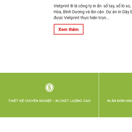
Vietprint ® là công ty in ấn sổ tay, sổ lò xo
Hòa, Bình Dương và lân cận. Dự án In Dây 
được Vietprint thực hiện trọn...
Xem thêm
THIẾT KẾ CHUYÊN NGHIỆP – IN CHẤT LƯỢNG CAO
IN ẤN ĐƠN HÀ