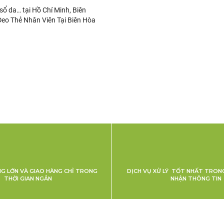
, sổ da… tại Hồ Chí Minh, Biên
Đeo Thẻ Nhân Viên Tại Biên Hòa
NG LỚN VÀ GIAO HÀNG CHỈ TRONG
DỊCH VỤ XỬ LÝ TỐT NHẤT TRONG
THỜI GIAN NGẮN
NHẬN THÔNG TIN