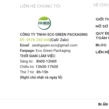
VỀ CHÚ
LIÊN HỆ CHÚNG TÔI
GIỚI T
HỒ SƠ
QUY Đ
CÔNG TY TNHH ECO GREEN PACKAGING
TOÁN 
ĐT:
0978 240 048
(Call/ Zalo)
BLOG
Email
: zaidnguyen.eco@gmail.com
Fanpage:
Eco Green Packaging
LIÊN H
THỜI GIAN LÀM VIỆC:
Sáng từ:
8h00-12h00
Chiều từ:
13h30-17h30
Thứ 7 từ:
8h-15h
(Nghỉ chủ nhật và ngày lễ)
IN ẤN