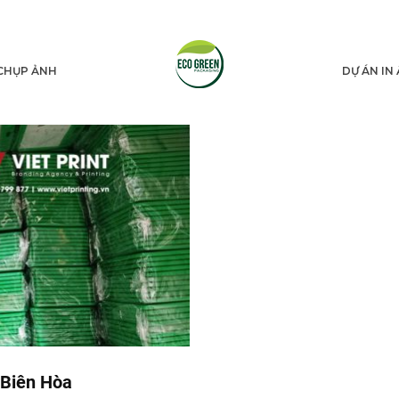
CHỤP ẢNH
DỰ ÁN IN
 Biên Hòa