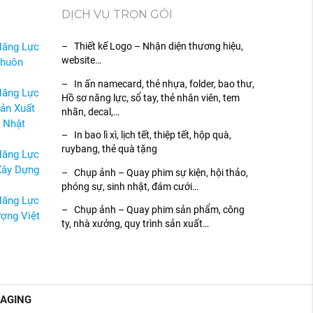
DỊCH VỤ TRỌN GÓI
Năng Lực
– Thiết kế Logo – Nhận diện thương hiệu,
website…
Khuôn
– In ấn namecard, thẻ nhựa, folder, bao thư,
Năng Lực
Hồ sơ năng lực, sổ tay, thẻ nhân viên, tem
ản Xuất
nhãn, decal,…
 Nhật
– In bao lì xì, lịch tết, thiệp tết, hộp quà,
ruybang, thẻ quà tặng
Năng Lực
Xây Dựng
– Chụp ảnh – Quay phim sự kiện, hội thảo,
phóng sự, sinh nhật, đám cưới…
Năng Lực
– Chụp ảnh – Quay phim sản phẩm, công
ợng Việt
ty, nhà xưởng, quy trình sản xuất…
KAGING