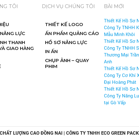
NG TÔI
DỊCH VỤ CHÚNG TÔI
BÀI MỚI
Thiết Kế Hồ Sơ 
HIỆU
THIẾT KẾ LOGO
Công Ty TNHH 
 NĂNG LỰC
ẤN PHẨM QUẢNG CÁO
Mẫu Minh Khôi
Thiết Kế Hồ Sơ 
ỊNH THANH
HỒ SƠ NĂNG LỰC
VÀ GIAO HÀNG
Công Ty TNHH S
IN ẤN
Thương Mại Trần
CHỤP ẢNH – QUAY
Anh
Ệ
PHIM
Thiết Kế Hồ Sơ 
Công Ty Cơ Khí 
Đại Hoàng Phát
Thiết Kế Hồ Sơ 
Công Ty Năng Lư
tại Gò Vấp
 CHẤT LƯỢNG CAO ĐỒNG NAI | CÔNG TY TNHH ECO GREEN PAC