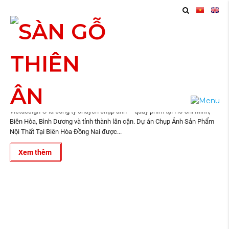
12
Chụp Ảnh Sản Phẩm Nội Thất Tại Biên Hòa Đồng
2023
Nai
Vietdesign ® là công ty chuyên chụp ảnh – quay phim tại Hồ Chí Minh,
Biên Hòa, Bình Dương và tỉnh thành lân cận. Dự án Chụp Ảnh Sản Phẩm
Nội Thất Tại Biên Hòa Đồng Nai được...
Xem thêm