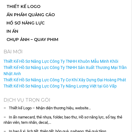
THIẾT KẾ LOGO
ẤN PHẨM QUẢNG CÁO
HỒ SƠ NĂNG LỰC
IN ẤN
CHỤP ẢNH – QUAY PHIM
BÀI MỚI
Thiết Kế Hồ Sơ Năng Lực Công Ty TNHH Khuôn Mẫu Minh Khôi
Thiết Kế Hồ Sơ Năng Lực Công Ty TNHH Sản Xuất Thương Mại Trần
Nhật Anh
Thiết Kế Hồ Sơ Năng Lực Công Ty Cơ Khí Xây Dựng Đại Hoàng Phát
Thiết Kế Hồ Sơ Năng Lực Công Ty Năng Lượng Việt tại Gò Vấp
DỊCH VỤ TRỌN GÓI
– Thiết kế Logo – Nhận diện thương hiệu, website…
– In ấn namecard, thẻ nhựa, folder, bao thư, Hồ sơ năng lực, sổ tay, thẻ
nhân viên, tem nhãn, decal,…
– In bao lì xì, lịch tết, thiệp tết, hộp quà, ruybang, thẻ quà tặng