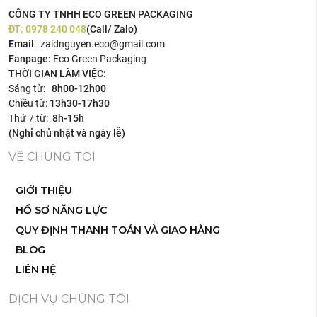
CÔNG TY TNHH ECO GREEN PACKAGING
ĐT:
0978 240 048
(Call/ Zalo)
Email
: zaidnguyen.eco@gmail.com
Fanpage:
Eco Green Packaging
THỜI GIAN LÀM VIỆC:
Sáng từ:
8h00-12h00
Chiều từ:
13h30-17h30
Thứ 7 từ:
8h-15h
(Nghỉ chủ nhật và ngày lễ)
VỀ CHÚNG TÔI
GIỚI THIỆU
HỒ SƠ NĂNG LỰC
QUY ĐỊNH THANH TOÁN VÀ GIAO HÀNG
BLOG
LIÊN HỆ
DỊCH VỤ CHÚNG TÔI