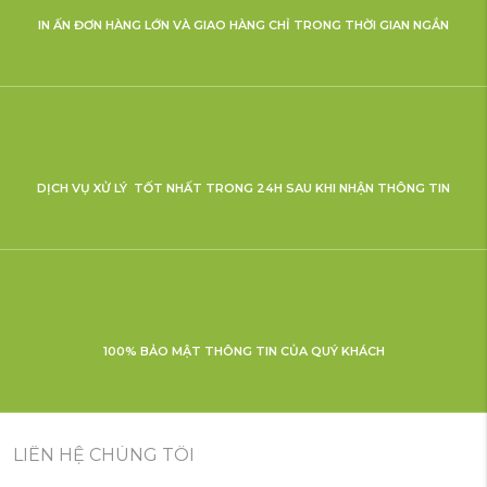
IN ẤN ĐƠN HÀNG LỚN VÀ GIAO HÀNG CHỈ TRONG THỜI GIAN NGẮN
DỊCH VỤ XỬ LÝ TỐT NHẤT TRONG 24H SAU KHI NHẬN THÔNG TIN
100% BẢO MẬT THÔNG TIN CỦA QUÝ KHÁCH
LIÊN HỆ CHÚNG TÔI