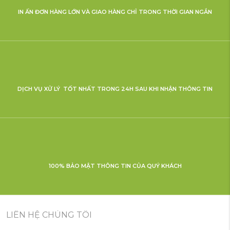
IN ẤN ĐƠN HÀNG LỚN VÀ GIAO HÀNG CHỈ TRONG THỜI GIAN NGẮN
DỊCH VỤ XỬ LÝ TỐT NHẤT TRONG 24H SAU KHI NHẬN THÔNG TIN
100% BẢO MẬT THÔNG TIN CỦA QUÝ KHÁCH
LIÊN HỆ CHÚNG TÔI