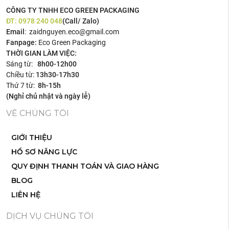
CÔNG TY TNHH ECO GREEN PACKAGING
ĐT:
0978 240 048
(Call/ Zalo)
Email
: zaidnguyen.eco@gmail.com
Fanpage:
Eco Green Packaging
THỜI GIAN LÀM VIỆC:
Sáng từ:
8h00-12h00
Chiều từ:
13h30-17h30
Thứ 7 từ:
8h-15h
(Nghỉ chủ nhật và ngày lễ)
VỀ CHÚNG TÔI
GIỚI THIỆU
HỒ SƠ NĂNG LỰC
QUY ĐỊNH THANH TOÁN VÀ GIAO HÀNG
BLOG
LIÊN HỆ
DỊCH VỤ CHÚNG TÔI