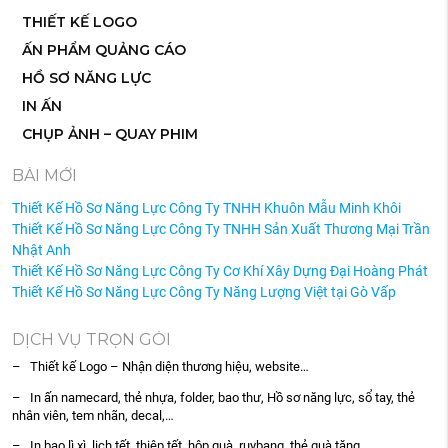
THIẾT KẾ LOGO
ẤN PHẨM QUẢNG CÁO
HỒ SƠ NĂNG LỰC
IN ẤN
CHỤP ẢNH – QUAY PHIM
BÀI MỚI
Thiết Kế Hồ Sơ Năng Lực Công Ty TNHH Khuôn Mẫu Minh Khôi
Thiết Kế Hồ Sơ Năng Lực Công Ty TNHH Sản Xuất Thương Mại Trần
Nhật Anh
Thiết Kế Hồ Sơ Năng Lực Công Ty Cơ Khí Xây Dựng Đại Hoàng Phát
Thiết Kế Hồ Sơ Năng Lực Công Ty Năng Lượng Việt tại Gò Vấp
DỊCH VỤ TRỌN GÓI
– Thiết kế Logo – Nhận diện thương hiệu, website…
– In ấn namecard, thẻ nhựa, folder, bao thư, Hồ sơ năng lực, sổ tay, thẻ
nhân viên, tem nhãn, decal,…
– In bao lì xì, lịch tết, thiệp tết, hộp quà, ruybang, thẻ quà tặng