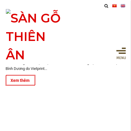
11
Thiết Kế Hồ Sơ Năng Lực Thủ Dầu Một
2020
Vietprint ® là công ty thiết kế, in ấn trọn gói tại Hồ Chí Minh, Biên Hòa,
Bình Dương và lân cận. Dự án Thiết Kế Hồ Sơ Năng Lực Thủ Dầu Một
Bình Dương do Vietprint...
Xem thêm